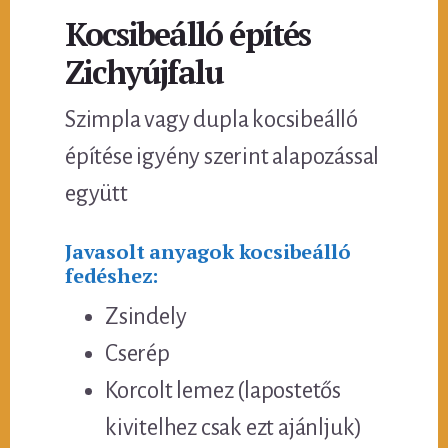
Kocsibeálló építés
Zichyújfalu
Szimpla vagy dupla kocsibeálló
építése igyény szerint alapozással
együtt
Javasolt anyagok kocsibeálló
fedéshez:
Zsindely
Cserép
Korcolt lemez (lapostetős
kivitelhez csak ezt ajánljuk)