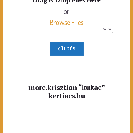
or
Browse Files
0
of 10
more.krisztian “kukac”
kertiacs.hu