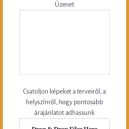
Üzenet
Csatoljon képeket a terveiről, a
helyszínről, hogy pontosabb
árajánlatot adhassunk
Drag & Drop Files Here