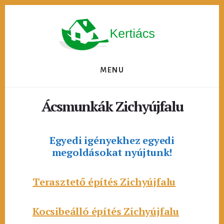
Skip
to
content
MENU
Ácsmunkák Zichyújfalu
Egyedi igényekhez egyedi
megoldásokat nyújtunk!
Terasztető építés Zichyújfalu
Kocsibeálló építés Zichyújfalu