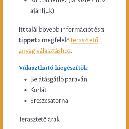
Korcolt lemez (lapostetőhöz
ajánljuk)
Itt talál bővebb információt és
3
tippet
a megfelelő
terasztető
anyag választáshoz
.
Választható kiegészítők:
Belátásgátló paraván
Korlát
Ereszcsatorna
Terasztető árak