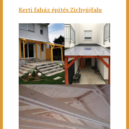
Kerti faház építés Zichyújfalu