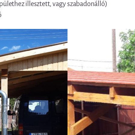
épülethez illesztett, vagy szabadonálló)
ó