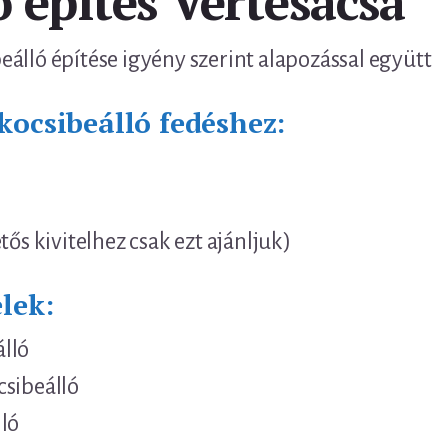
ó építés Vértesacsa
álló építése igyény szerint alapozással együtt
kocsibeálló fedéshez:
tős kivitelhez csak ezt ajánljuk)
lek:
lló
csibeálló
ló