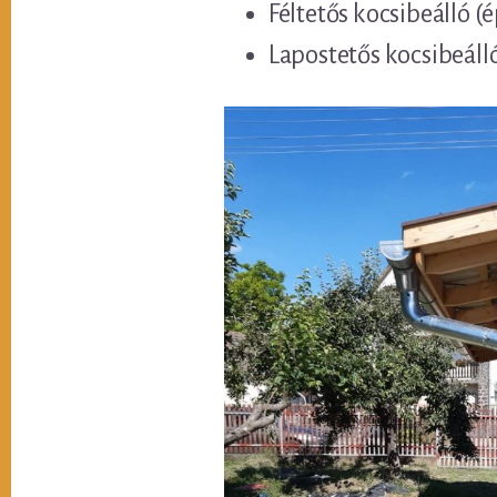
Féltetős kocsibeálló (
Lapostetős kocsibeáll