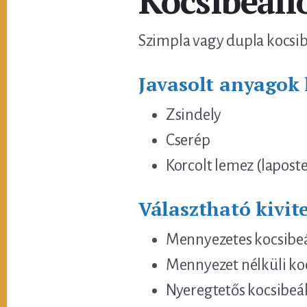
Kocsibeáll
Szimpla vagy dupla kocsibe
Javasolt anyagok 
Zsindely
Cserép
Korcolt lemez (laposte
Választható kivite
Mennyezetes kocsibeá
Mennyezet nélküli ko
Nyeregtetős kocsibeál