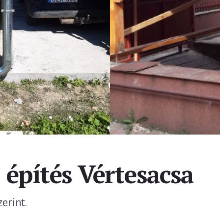
 építés Vértesacsa
zerint.