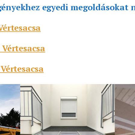
gényekhez egyedi megoldásokat 
Vértesacsa
 Vértesacsa
 Vértesacsa