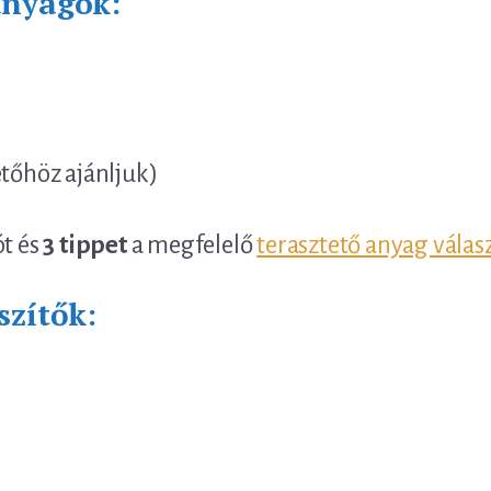
anyagok:
etőhöz ajánljuk)
ót és
3 tippet
a megfelelő
terasztető anyag válas
szítők: