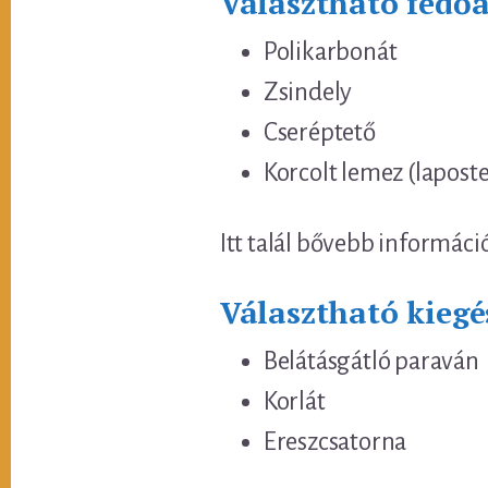
Választható fedő
Polikarbonát
Zsindely
Cseréptető
Korcolt lemez (lapost
Itt talál bővebb informáci
Választható kiegé
Belátásgátló paraván
Korlát
Ereszcsatorna