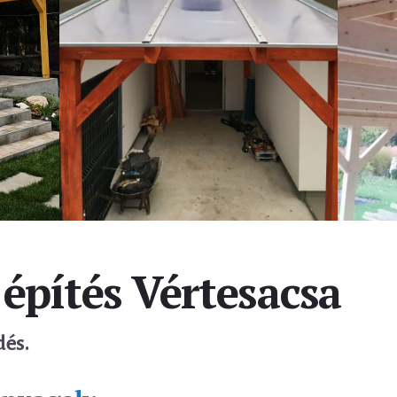
 építés Vértesacsa
dés.