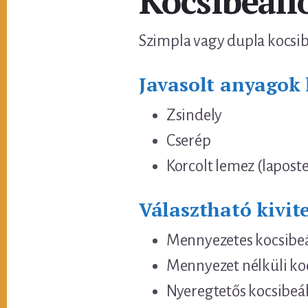
Kocsibeáll
Szimpla vagy dupla kocsibe
Javasolt anyagok 
Zsindely
Cserép
Korcolt lemez (laposte
Választható kivite
Mennyezetes kocsibeá
Mennyezet nélküli ko
Nyeregtetős kocsibeál