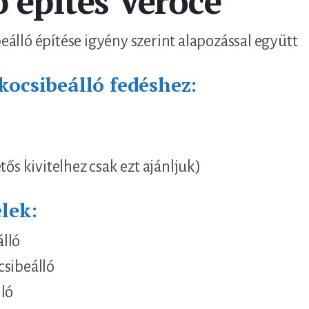
ó építés Verőce
álló építése igyény szerint alapozással együtt
kocsibeálló fedéshez:
tős kivitelhez csak ezt ajánljuk)
lek:
lló
csibeálló
ló