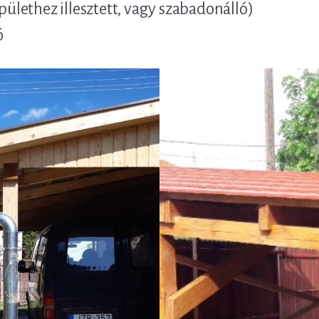
épülethez illesztett, vagy szabadonálló)
ó