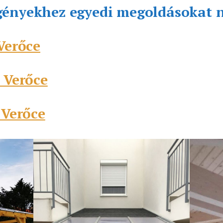
gényekhez egyedi megoldásokat 
Verőce
 Verőce
 Verőce