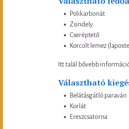
Választható fedő
Polikarbonát
Zsindely
Cseréptető
Korcolt lemez (lapost
Itt talál bővebb informáci
Választható kiegé
Belátásgátló paraván
Korlát
Ereszcsatorna