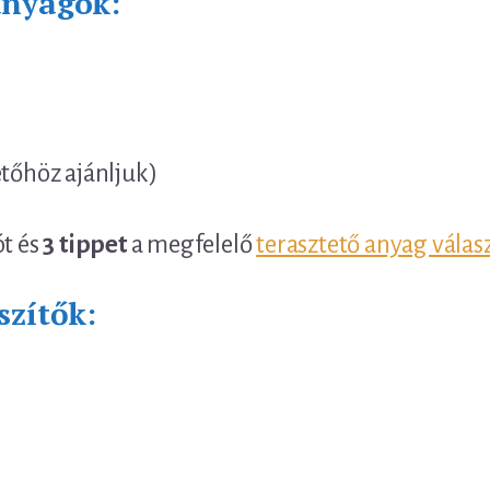
anyagok:
etőhöz ajánljuk)
ót és
3 tippet
a megfelelő
terasztető anyag válas
szítők: