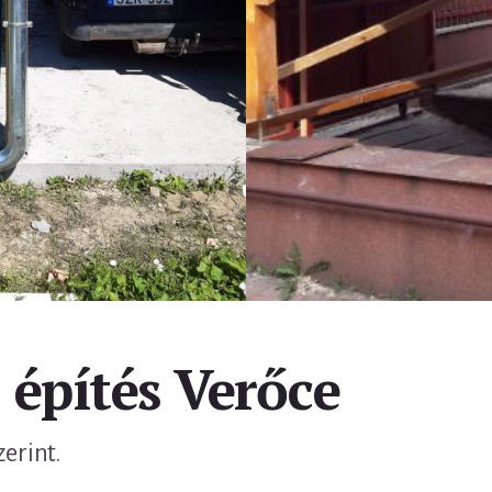
 építés Verőce
zerint.