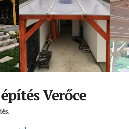
 építés Verőce
dés.