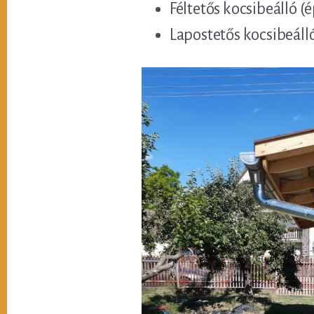
Féltetős kocsibeálló (
Lapostetős kocsibeáll