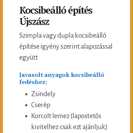
Kocsibeálló építés
Újszász
Szimpla vagy dupla kocsibeálló
építése igyény szerint alapozással
együtt
Javasolt anyagok kocsibeálló
fedéshez:
Zsindely
Cserép
Korcolt lemez (lapostetős
kivitelhez csak ezt ajánljuk)