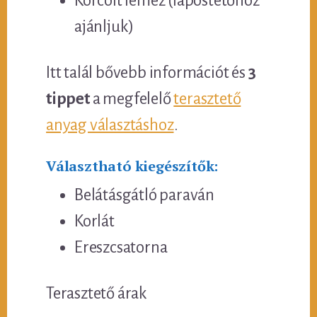
Korcolt lemez (lapostetőhöz
ajánljuk)
Itt talál bővebb információt és
3
tippet
a megfelelő
terasztető
anyag választáshoz
.
Választható kiegészítők:
Belátásgátló paraván
Korlát
Ereszcsatorna
Terasztető árak