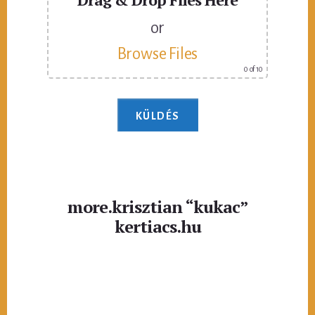
or
Browse Files
0
of 10
more.krisztian “kukac”
kertiacs.hu