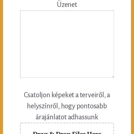
Üzenet
Csatoljon képeket a terveiről, a
helyszínről, hogy pontosabb
árajánlatot adhassunk
Drag & Drop Files Here