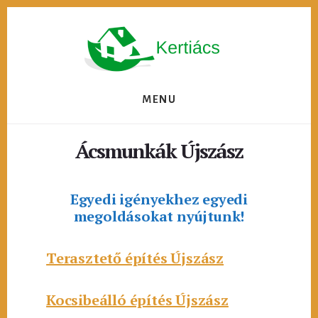
Skip
to
content
MENU
Ácsmunkák Újszász
Egyedi igényekhez egyedi
megoldásokat nyújtunk!
Terasztető építés Újszász
Kocsibeálló építés Újszász