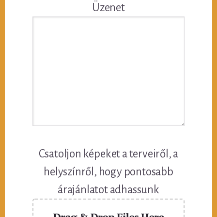
Üzenet
Csatoljon képeket a terveiről, a
helyszínről, hogy pontosabb
árajánlatot adhassunk
Drag & Drop Files Here