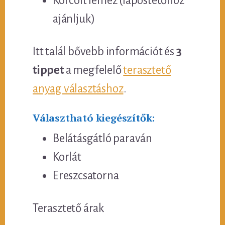
Korcolt lemez (lapostetőhöz
ajánljuk)
Itt talál bővebb információt és
3
tippet
a megfelelő
terasztető
anyag választáshoz
.
Választható kiegészítők:
Belátásgátló paraván
Korlát
Ereszcsatorna
Terasztető árak