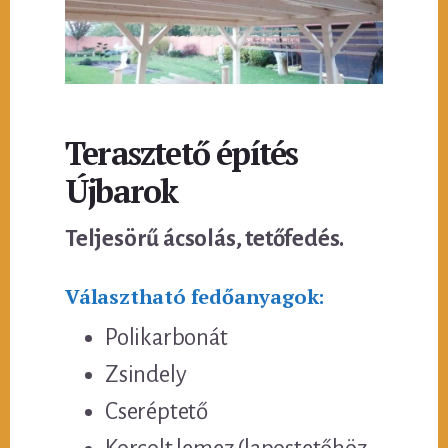
Terasztető építés
Újbarok
Teljesörű ácsolás, tetőfedés.
Választható fedőanyagok:
Polikarbonát
Zsindely
Cseréptető