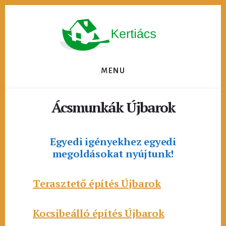
Skip
to
content
MENU
Ácsmunkák Újbarok
Egyedi igényekhez egyedi
megoldásokat nyújtunk!
Terasztető építés Újbarok
Kocsibeálló építés Újbarok