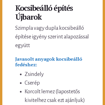
Kocsibeálló építés
Újbarok
Szimpla vagy dupla kocsibeálló
építése igyény szerint alapozással
együtt
Javasolt anyagok kocsibeálló
fedéshez:
Zsindely
Cserép
Korcolt lemez (lapostetős
kivitelhez csak ezt ajánljuk)