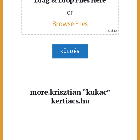
or
Browse Files
0
of 10
more.krisztian “kukac”
kertiacs.hu