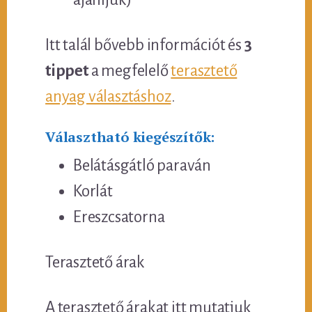
Itt talál bővebb információt és
3
tippet
a megfelelő
terasztető
anyag választáshoz
.
Választható kiegészítők:
Belátásgátló paraván
Korlát
Ereszcsatorna
Terasztető árak
A terasztető árakat itt mutatjuk