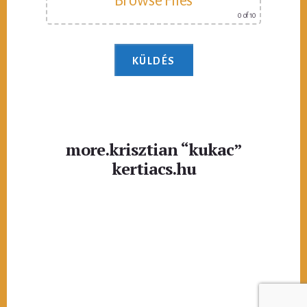
Browse Files
0
of 10
more.krisztian “kukac”
kertiacs.hu