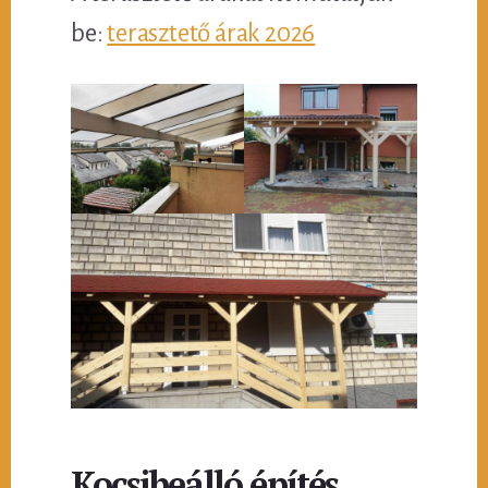
be:
terasztető árak 2026
Kocsibeálló építés