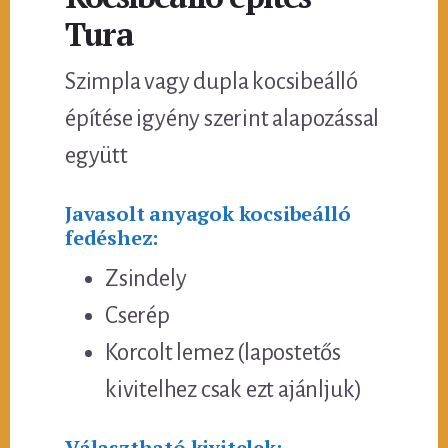
Tura
Szimpla vagy dupla kocsibeálló
építése igyény szerint alapozással
együtt
Javasolt anyagok kocsibeálló
fedéshez:
Zsindely
Cserép
Korcolt lemez (lapostetős
kivitelhez csak ezt ajánljuk)
Választható kivitelek: