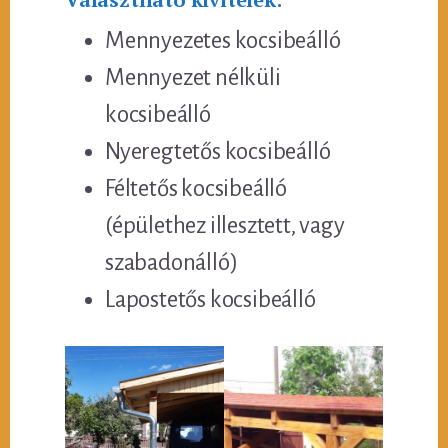
Mennyezetes kocsibeálló
Mennyezet nélküli
kocsibeálló
Nyeregtetős kocsibeálló
Féltetős kocsibeálló
(épülethez illesztett, vagy
szabadonálló)
Lapostetős kocsibeálló