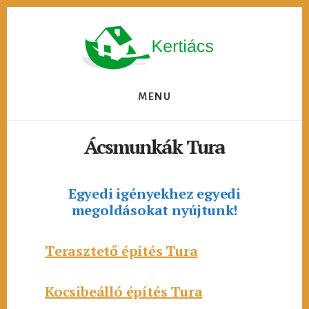
Skip
to
content
MENU
Ácsmunkák Tura
Egyedi igényekhez egyedi
megoldásokat nyújtunk!
Terasztető építés Tura
Kocsibeálló építés Tura