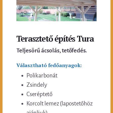
Terasztető építés Tura
Teljesörű ácsolás, tetőfedés.
Választható fedőanyagok:
Polikarbonát
Zsindely
Cseréptető
Korcolt lemez (lapostetőhöz
ajánljuk)