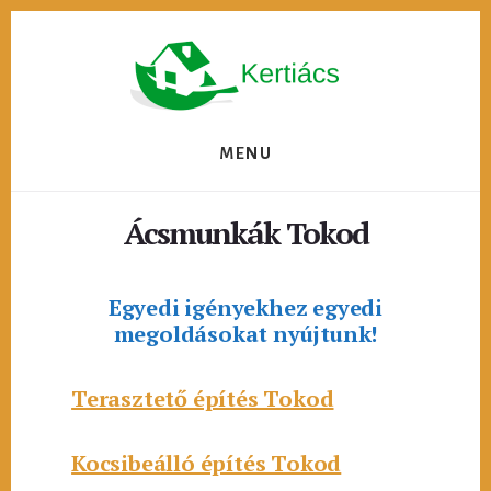
Skip
to
content
MENU
Ácsmunkák Tokod
Egyedi igényekhez egyedi
megoldásokat nyújtunk!
Terasztető építés Tokod
Kocsibeálló építés Tokod