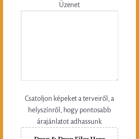
Üzenet
Csatoljon képeket a terveiről, a
helyszínről, hogy pontosabb
árajánlatot adhassunk
Drag & Drop Files Here