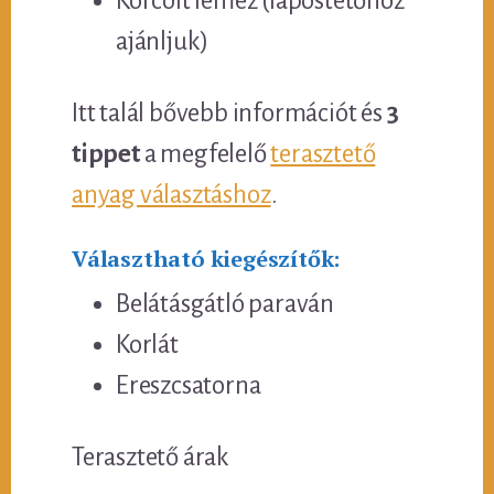
Korcolt lemez (lapostetőhöz
ajánljuk)
Itt talál bővebb információt és
3
tippet
a megfelelő
terasztető
anyag választáshoz
.
Választható kiegészítők:
Belátásgátló paraván
Korlát
Ereszcsatorna
Terasztető árak