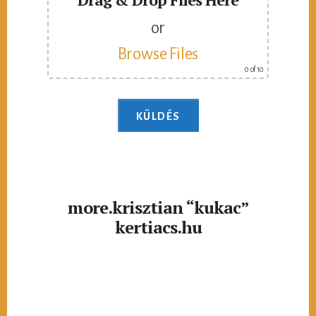
or
Browse Files
0
of 10
more.krisztian “kukac”
kertiacs.hu