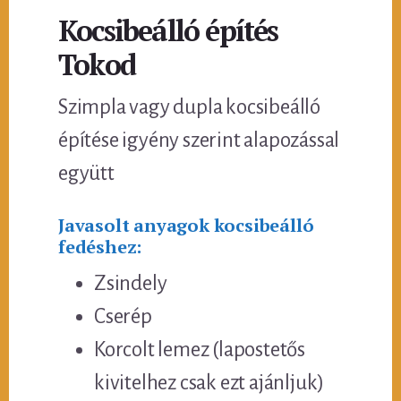
Kocsibeálló építés
Tokod
Szimpla vagy dupla kocsibeálló
építése igyény szerint alapozással
együtt
Javasolt anyagok kocsibeálló
fedéshez:
Zsindely
Cserép
Korcolt lemez (lapostetős
kivitelhez csak ezt ajánljuk)