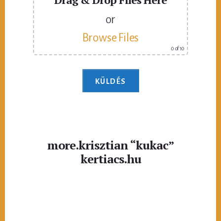
or
Browse Files
0
of 10
more.krisztian “kukac”
kertiacs.hu