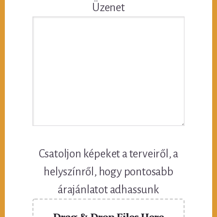
Üzenet
Csatoljon képeket a terveiről, a
helyszínről, hogy pontosabb
árajánlatot adhassunk
Drag & Drop Files Here