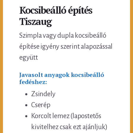
Kocsibeálló építés
Tiszaug
Szimpla vagy dupla kocsibeálló
építése igyény szerint alapozással
együtt
Javasolt anyagok kocsibeálló
fedéshez:
Zsindely
Cserép
Korcolt lemez (lapostetős
kivitelhez csak ezt ajánljuk)