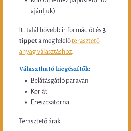
Korcolt lemez (lapostetőhöz
ajánljuk)
Itt talál bővebb információt és
3
tippet
a megfelelő
terasztető
anyag választáshoz
.
Választható kiegészítők:
Belátásgátló paraván
Korlát
Ereszcsatorna
Terasztető árak