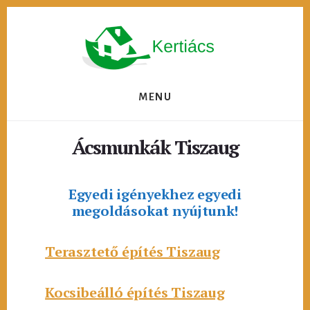
Skip
to
content
MENU
Ácsmunkák Tiszaug
Egyedi igényekhez egyedi
megoldásokat nyújtunk!
Terasztető építés Tiszaug
Kocsibeálló építés Tiszaug