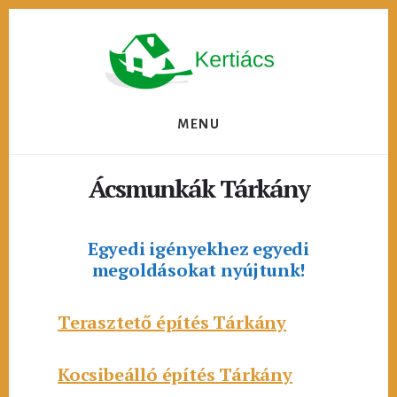
Skip
to
content
MENU
Ácsmunkák Tárkány
Egyedi igényekhez egyedi
megoldásokat nyújtunk!
Terasztető építés Tárkány
Kocsibeálló építés Tárkány