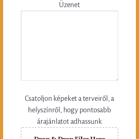
Üzenet
Csatoljon képeket a terveiről, a
helyszínről, hogy pontosabb
árajánlatot adhassunk
Drag & Drop Files Here