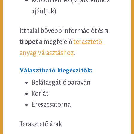
Korcolt lemez (lapostetőhöz
ajánljuk)
Itt talál bővebb információt és
3
tippet
a megfelelő
terasztető
anyag választáshoz
.
Választható kiegészítők:
Belátásgátló paraván
Korlát
Ereszcsatorna
Terasztető árak