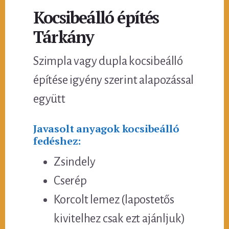
Kocsibeálló építés
Tárkány
Szimpla vagy dupla kocsibeálló
építése igyény szerint alapozással
együtt
Javasolt anyagok kocsibeálló
fedéshez:
Zsindely
Cserép
Korcolt lemez (lapostetős
kivitelhez csak ezt ajánljuk)