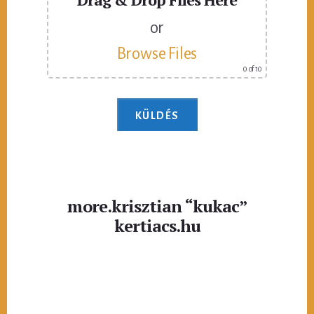
or
Browse Files
0
of 10
more.krisztian “kukac”
kertiacs.hu