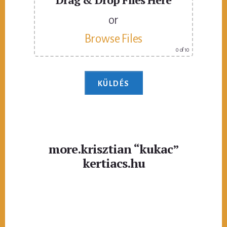
or
Browse Files
0
of 10
more.krisztian “kukac”
kertiacs.hu