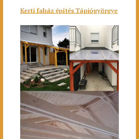
Kerti faház építés Tápiógyörgye