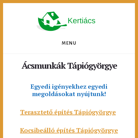
Skip
to
content
MENU
Ácsmunkák Tápiógyörgye
Egyedi igényekhez egyedi
megoldásokat nyújtunk!
Terasztető építés Tápiógyörgye
Kocsibeálló építés Tápiógyörgye