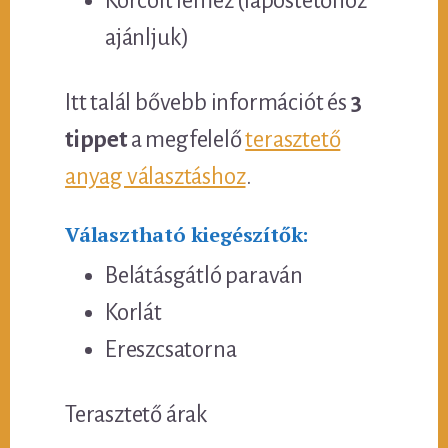
Korcolt lemez (lapostetőhöz
ajánljuk)
Itt talál bővebb információt és
3
tippet
a megfelelő
terasztető
anyag választáshoz
.
Választható kiegészítők:
Belátásgátló paraván
Korlát
Ereszcsatorna
Terasztető árak