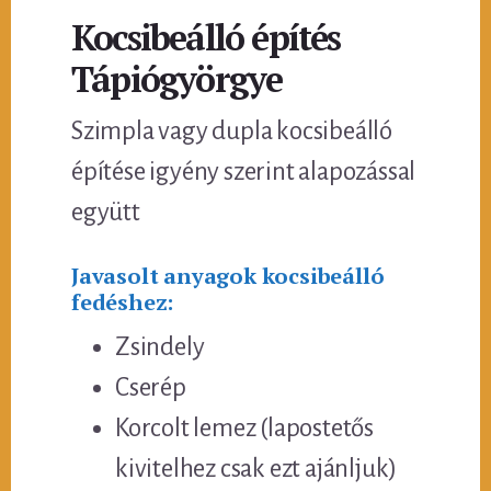
Kocsibeálló építés
Tápiógyörgye
Szimpla vagy dupla kocsibeálló
építése igyény szerint alapozással
együtt
Javasolt anyagok kocsibeálló
fedéshez:
Zsindely
Cserép
Korcolt lemez (lapostetős
kivitelhez csak ezt ajánljuk)