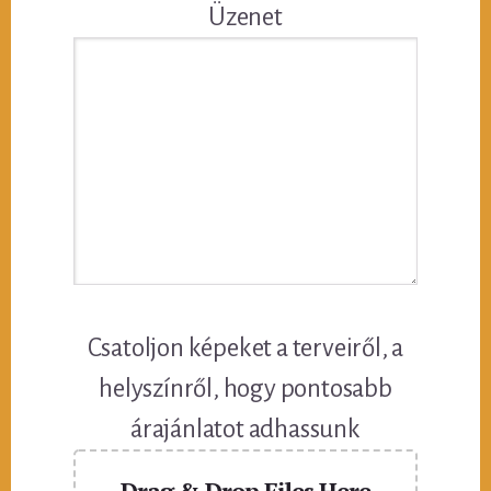
Üzenet
Csatoljon képeket a terveiről, a
helyszínről, hogy pontosabb
árajánlatot adhassunk
Drag & Drop Files Here