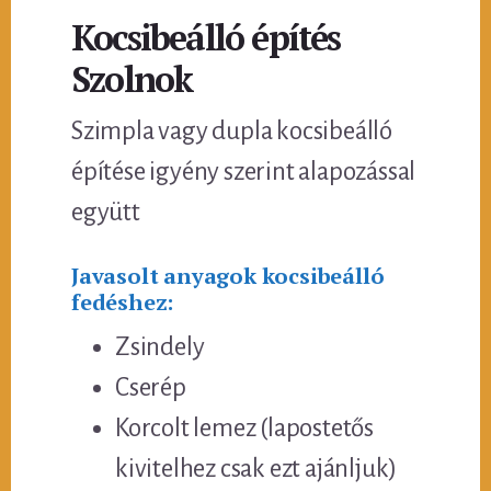
Kocsibeálló építés
Szolnok
Szimpla vagy dupla kocsibeálló
építése igyény szerint alapozással
együtt
Javasolt anyagok kocsibeálló
fedéshez:
Zsindely
Cserép
Korcolt lemez (lapostetős
kivitelhez csak ezt ajánljuk)