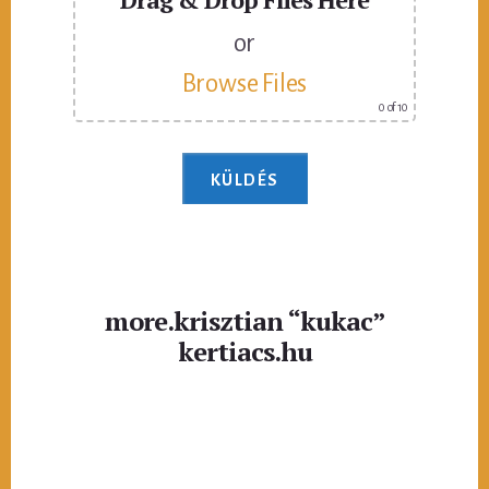
or
Browse Files
0
of 10
more.krisztian “kukac”
kertiacs.hu