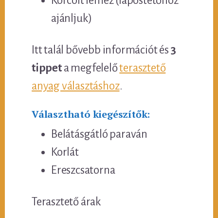
Korcolt lemez (lapostetőhöz
ajánljuk)
Itt talál bővebb információt és
3
tippet
a megfelelő
terasztető
anyag választáshoz
.
Választható kiegészítők:
Belátásgátló paraván
Korlát
Ereszcsatorna
Terasztető árak