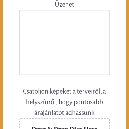
Üzenet
Csatoljon képeket a terveiről, a
helyszínről, hogy pontosabb
árajánlatot adhassunk
Drag & Drop Files Here