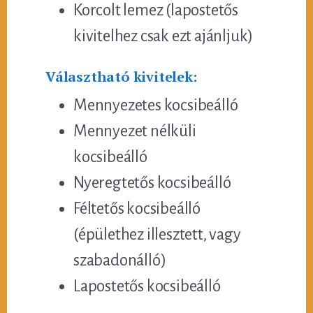
Korcolt lemez (lapostetős
kivitelhez csak ezt ajánljuk)
Választható kivitelek:
Mennyezetes kocsibeálló
Mennyezet nélküli
kocsibeálló
Nyeregtetős kocsibeálló
Féltetős kocsibeálló
(épülethez illesztett, vagy
szabadonálló)
Lapostetős kocsibeálló