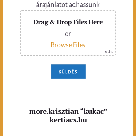
árajánlatot adhassunk
Drag & Drop Files Here
or
Browse Files
0
of 10
more.krisztian “kukac”
kertiacs.hu