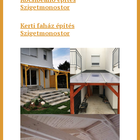
Szigetmonostor
Kerti faház építés
Szigetmonostor