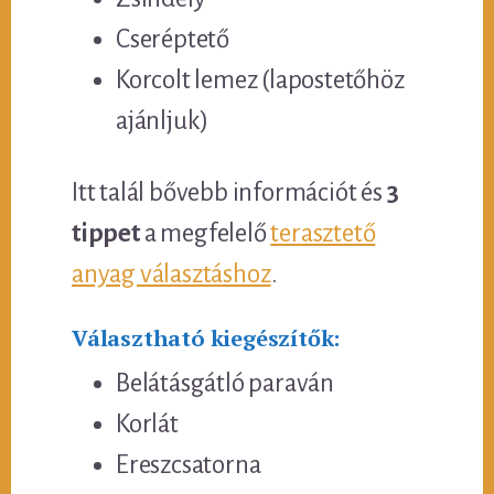
Cseréptető
Korcolt lemez (lapostetőhöz
ajánljuk)
Itt talál bővebb információt és
3
tippet
a megfelelő
terasztető
anyag választáshoz
.
Választható kiegészítők:
Belátásgátló paraván
Korlát
Ereszcsatorna