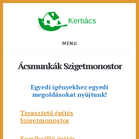
Skip
to
content
MENU
Ácsmunkák Szigetmonostor
Egyedi igényekhez egyedi
megoldásokat nyújtunk!
Terasztető építés
Szigetmonostor
Kocsibeálló építés