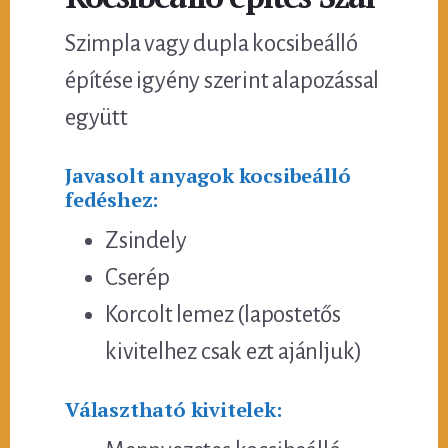
Szimpla vagy dupla kocsibeálló
építése igyény szerint alapozással
együtt
Javasolt anyagok kocsibeálló
fedéshez:
Zsindely
Cserép
Korcolt lemez (lapostetős
kivitelhez csak ezt ajánljuk)
Választható kivitelek: