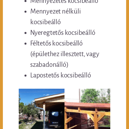
Mennyezetes kocsibeálló
Mennyezet nélküli
kocsibeálló
Nyeregtetős kocsibeálló
Féltetős kocsibeálló
(épülethez illesztett, vagy
szabadonálló)
Lapostetős kocsibeálló