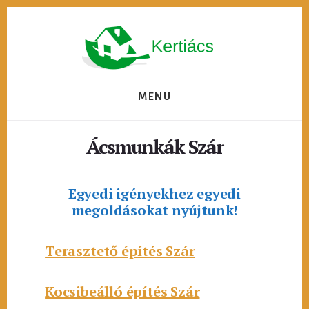
Skip
to
content
MENU
Ácsmunkák Szár
Egyedi igényekhez egyedi
megoldásokat nyújtunk!
Terasztető építés Szár
Kocsibeálló építés Szár