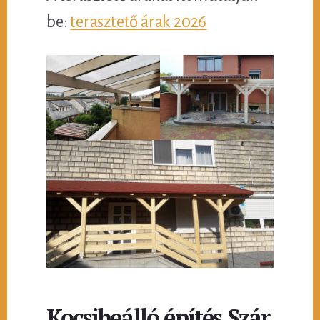
be:
terasztető árak 2026
Kocsibeálló építés Szár