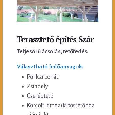
Terasztető építés Szár
Teljesörű ácsolás, tetőfedés.
Választható fedőanyagok:
Polikarbonát
Zsindely
Cseréptető
Korcolt lemez (lapostetőhöz
ajánljuk)