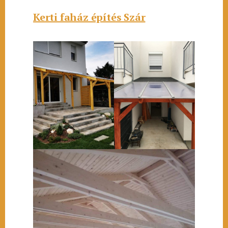
Kerti faház építés Szár