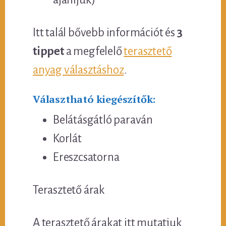
Itt talál bővebb információt és
3
tippet
a megfelelő
terasztető
anyag választáshoz
.
Választható kiegészítők:
Belátásgátló paraván
Korlát
Ereszcsatorna
Terasztető árak
A terasztető árakat itt mutatjuk