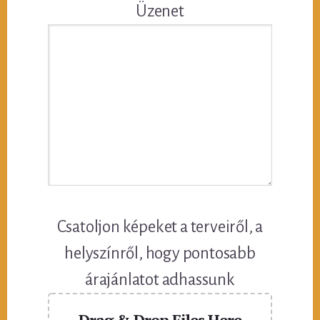
Üzenet
Csatoljon képeket a terveiről, a
helyszínről, hogy pontosabb
árajánlatot adhassunk
Drag & Drop Files Here