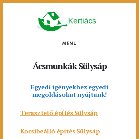
Skip
to
content
MENU
Ácsmunkák Sülysáp
Egyedi igényekhez egyedi
megoldásokat nyújtunk!
Terasztető építés Sülysáp
Kocsibeálló építés Sülysáp