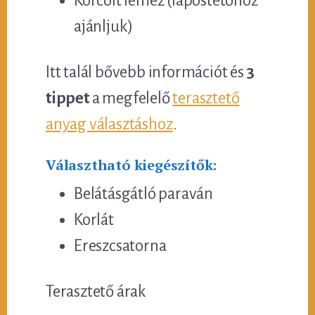
Korcolt lemez (lapostetőhöz
ajánljuk)
Itt talál bővebb információt és
3
tippet
a megfelelő
terasztető
anyag választáshoz
.
Választható kiegészítők:
Belátásgátló paraván
Korlát
Ereszcsatorna
Terasztető árak