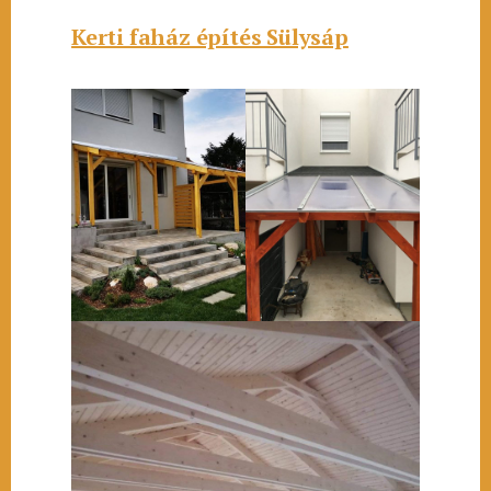
Kerti faház építés Sülysáp