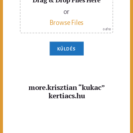
or
Browse Files
0
of 10
more.krisztian “kukac”
kertiacs.hu