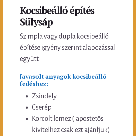
Kocsibeálló építés
Sülysáp
Szimpla vagy dupla kocsibeálló
építése igyény szerint alapozással
együtt
Javasolt anyagok kocsibeálló
fedéshez:
Zsindely
Cserép
Korcolt lemez (lapostetős
kivitelhez csak ezt ajánljuk)