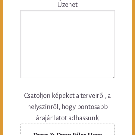
Üzenet
Csatoljon képeket a terveiről, a
helyszínről, hogy pontosabb
árajánlatot adhassunk
Drag & Drop Files Here