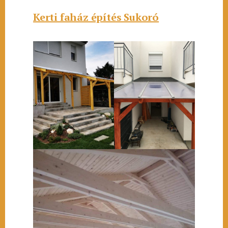
Kerti faház építés Sukoró