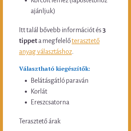
Korcolt lemez (lapostetőhöz
ajánljuk)
Itt talál bővebb információt és
3
tippet
a megfelelő
terasztető
anyag választáshoz
.
Választható kiegészítők:
Belátásgátló paraván
Korlát
Ereszcsatorna
Terasztető árak