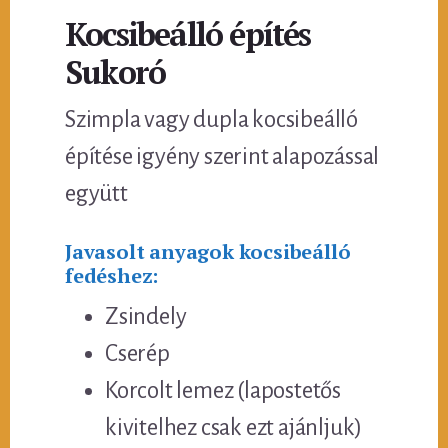
Kocsibeálló építés
Sukoró
Szimpla vagy dupla kocsibeálló
építése igyény szerint alapozással
együtt
Javasolt anyagok kocsibeálló
fedéshez:
Zsindely
Cserép
Korcolt lemez (lapostetős
kivitelhez csak ezt ajánljuk)