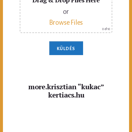
or
Browse Files
0
of 10
more.krisztian “kukac”
kertiacs.hu