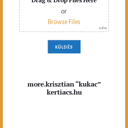
or
Browse Files
0
of 10
more.krisztian “kukac”
kertiacs.hu