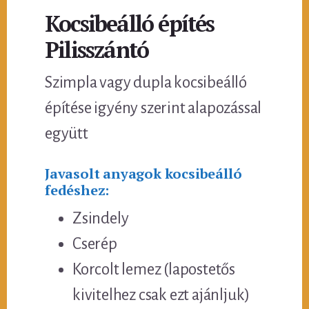
Kocsibeálló építés
Pilisszántó
Szimpla vagy dupla kocsibeálló
építése igyény szerint alapozással
együtt
Javasolt anyagok kocsibeálló
fedéshez:
Zsindely
Cserép
Korcolt lemez (lapostetős
kivitelhez csak ezt ajánljuk)