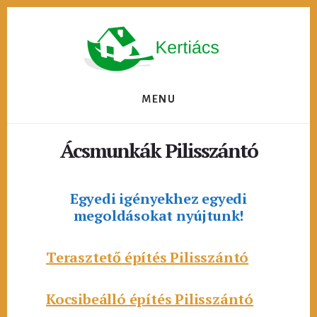
Skip
to
content
MENU
Ácsmunkák Pilisszántó
Egyedi igényekhez egyedi
megoldásokat nyújtunk!
Terasztető építés Pilisszántó
Kocsibeálló építés Pilisszántó