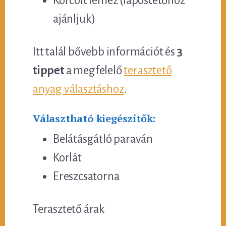
Korcolt lemez (lapostetőhöz
ajánljuk)
Itt talál bővebb információt és
3
tippet
a megfelelő
terasztető
anyag választáshoz
.
Választható kiegészítők:
Belátásgátló paraván
Korlát
Ereszcsatorna
Terasztető árak