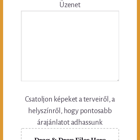
Üzenet
Csatoljon képeket a terveiről, a
helyszínről, hogy pontosabb
árajánlatot adhassunk
Drag & Drop Files Here