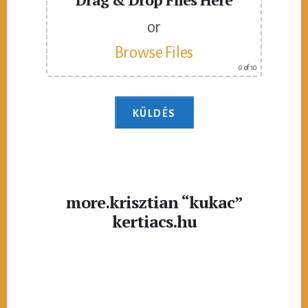
or
Browse Files
0
of 10
more.krisztian “kukac”
kertiacs.hu