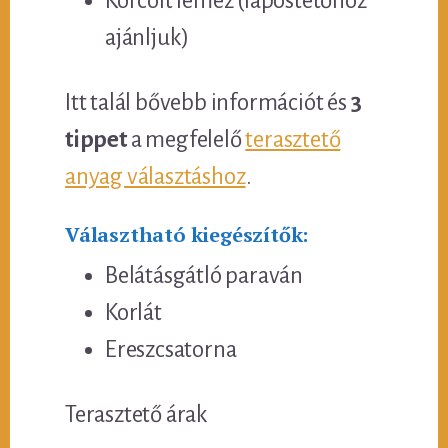
Korcolt lemez (lapostetőhöz
ajánljuk)
Itt talál bővebb információt és
3
tippet
a megfelelő
terasztető
anyag választáshoz
.
Választható kiegészítők:
Belátásgátló paraván
Korlát
Ereszcsatorna
Terasztető árak