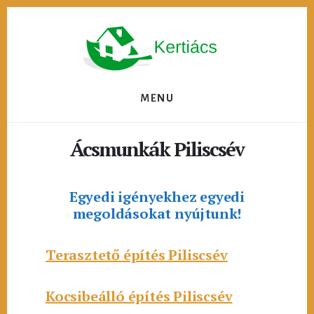
Skip
to
content
MENU
Ácsmunkák Piliscsév
Egyedi igényekhez egyedi
megoldásokat nyújtunk!
Terasztető építés Piliscsév
Kocsibeálló építés Piliscsév