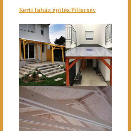
Kerti faház építés Piliscsév