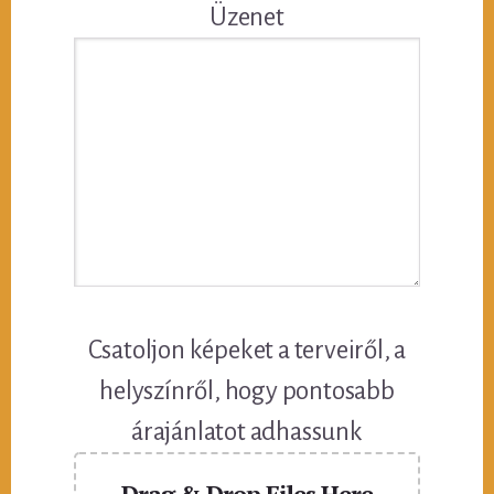
Üzenet
Csatoljon képeket a terveiről, a
helyszínről, hogy pontosabb
árajánlatot adhassunk
Drag & Drop Files Here