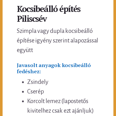
Kocsibeálló építés
Piliscsév
Szimpla vagy dupla kocsibeálló
építése igyény szerint alapozással
együtt
Javasolt anyagok kocsibeálló
fedéshez:
Zsindely
Cserép
Korcolt lemez (lapostetős
kivitelhez csak ezt ajánljuk)