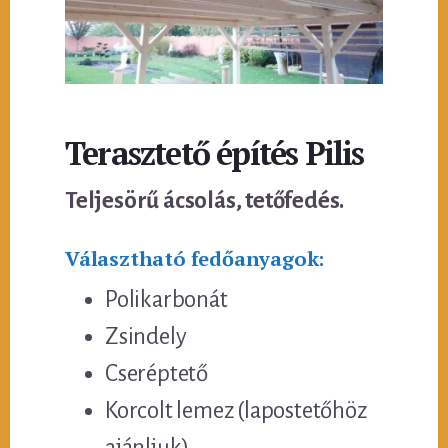
Terasztető építés Pilis
Teljesörű ácsolás, tetőfedés.
Választható fedőanyagok:
Polikarbonát
Zsindely
Cseréptető
Korcolt lemez (lapostetőhöz
ajánljuk)