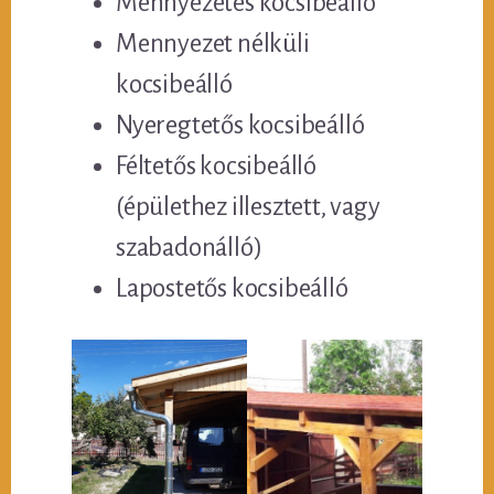
Mennyezetes kocsibeálló
Mennyezet nélküli
kocsibeálló
Nyeregtetős kocsibeálló
Féltetős kocsibeálló
(épülethez illesztett, vagy
szabadonálló)
Lapostetős kocsibeálló