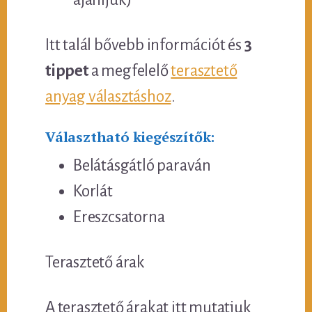
Itt talál bővebb információt és
3
tippet
a megfelelő
terasztető
anyag választáshoz
.
Választható kiegészítők:
Belátásgátló paraván
Korlát
Ereszcsatorna
Terasztető árak
A terasztető árakat itt mutatjuk