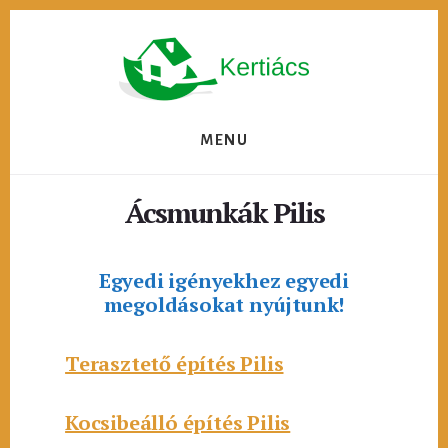
Skip
to
content
MENU
Ácsmunkák Pilis
Egyedi igényekhez egyedi
megoldásokat nyújtunk!
Terasztető építés Pilis
Kocsibeálló építés Pilis