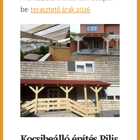
be:
terasztető árak 2026
Kocsibeálló építés Pilis