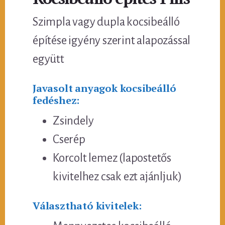
Szimpla vagy dupla kocsibeálló
építése igyény szerint alapozással
együtt
Javasolt anyagok kocsibeálló
fedéshez:
Zsindely
Cserép
Korcolt lemez (lapostetős
kivitelhez csak ezt ajánljuk)
Választható kivitelek: