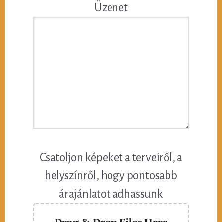
Üzenet
Csatoljon képeket a terveiről, a
helyszínről, hogy pontosabb
árajánlatot adhassunk
Drag & Drop Files Here