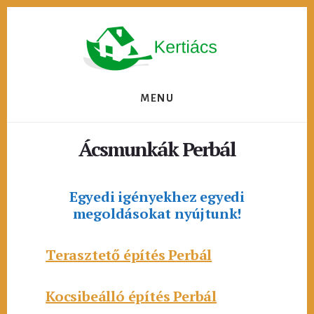
Skip
to
content
MENU
Ácsmunkák Perbál
Egyedi igényekhez egyedi
megoldásokat nyújtunk!
Terasztető építés Perbál
Kocsibeálló építés Perbál