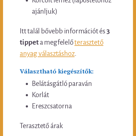
Korcolt lemez (lapostetőhöz
ajánljuk)
Itt talál bővebb információt és
3
tippet
a megfelelő
terasztető
anyag választáshoz
.
Választható kiegészítők:
Belátásgátló paraván
Korlát
Ereszcsatorna
Terasztető árak