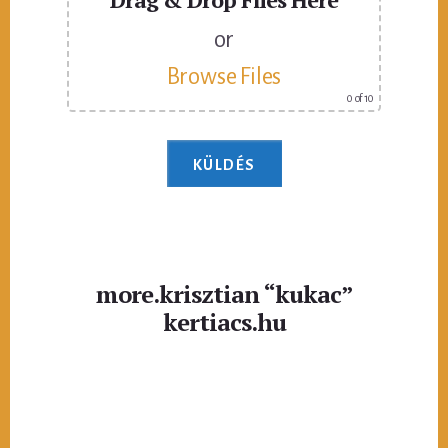
or
Browse Files
0
of 10
more.krisztian “kukac”
kertiacs.hu