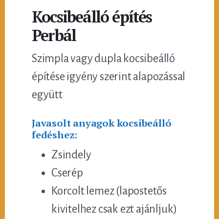
Kocsibeálló építés
Perbál
Szimpla vagy dupla kocsibeálló
építése igyény szerint alapozással
együtt
Javasolt anyagok kocsibeálló
fedéshez:
Zsindely
Cserép
Korcolt lemez (lapostetős
kivitelhez csak ezt ajánljuk)