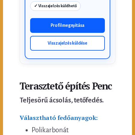
✓ Visszajelzés küldhető
Profil megnyitása
Visszajelzés küldése
Terasztető építés Penc
Teljesörű ácsolás, tetőfedés.
Választható fedőanyagok:
Polikarbonát