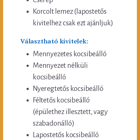
Korcolt lemez (lapostetős
kivitelhez csak ezt ajánljuk)
Választható kivitelek:
Mennyezetes kocsibeálló
Mennyezet nélküli
kocsibeálló
Nyeregtetős kocsibeálló
Féltetős kocsibeálló
(épülethez illesztett, vagy
szabadonálló)
Lapostetős kocsibeálló