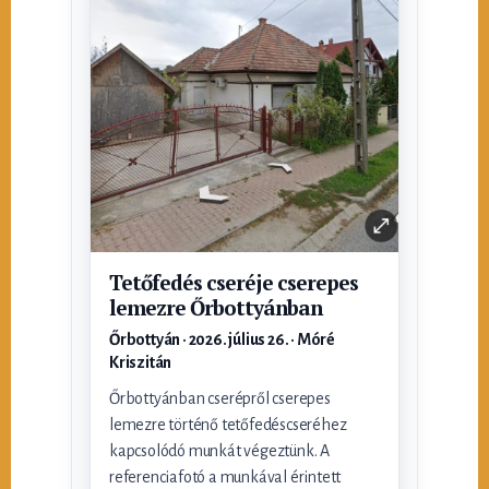
Tetőfedés cseréje cserepes
lemezre Őrbottyánban
Őrbottyán · 2026. július 26. · Móré
Kriszitán
Őrbottyánban cserépről cserepes
lemezre történő tetőfedéscseréhez
kapcsolódó munkát végeztünk. A
referenciafotó a munkával érintett