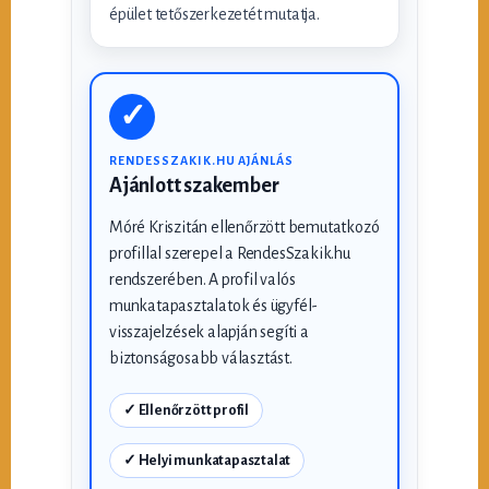
épület tetőszerkezetét mutatja.
✓
RENDESSZAKIK.HU AJÁNLÁS
Ajánlott szakember
Móré Kriszitán ellenőrzött bemutatkozó
profillal szerepel a RendesSzakik.hu
rendszerében. A profil valós
munkatapasztalatok és ügyfél-
visszajelzések alapján segíti a
biztonságosabb választást.
✓ Ellenőrzött profil
✓ Helyi munkatapasztalat