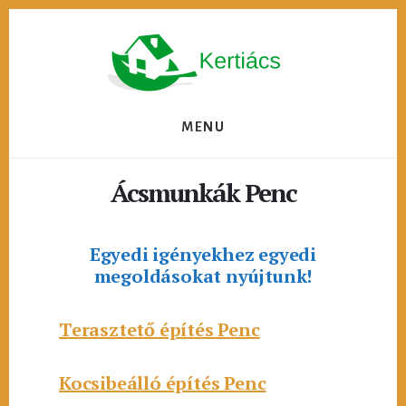
Skip
to
content
MENU
Ácsmunkák Penc
Egyedi igényekhez egyedi
megoldásokat nyújtunk!
Terasztető építés Penc
Kocsibeálló építés Penc