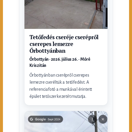
Tetőfedés cseréje cserépről
cserepes lemezre
Őrbottyánban
Őrbottyán · 2026. július 26. · Móré
Kriszitán
Őrbottyánban cserépről cserepes
lemezre cseréltük a tetőfedést. A
referenciafotó a munkával érintett
épület tetőszerkezetét mutatja.