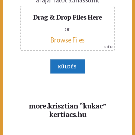
árajánlatot adhassunk
Drag & Drop Files Here
or
Browse Files
0
of 10
more.krisztian “kukac”
kertiacs.hu