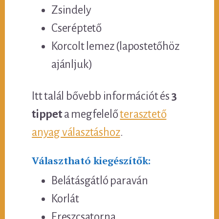
Zsindely
Cseréptető
Korcolt lemez (lapostetőhöz
ajánljuk)
Itt talál bővebb információt és
3
tippet
a megfelelő
terasztető
anyag választáshoz
.
Választható kiegészítők:
Belátásgátló paraván
Korlát
Ereszcsatorna