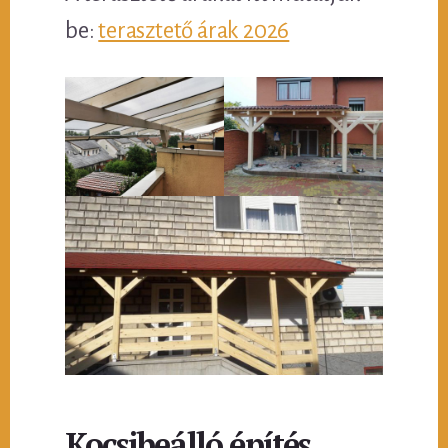
be:
terasztető árak 2026
Kocsibeálló építés