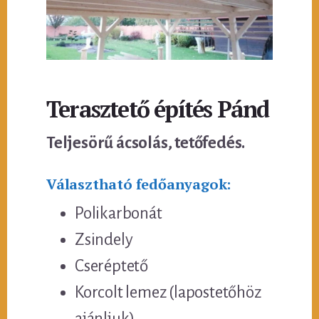
Terasztető építés Pánd
Teljesörű ácsolás, tetőfedés.
Választható fedőanyagok:
Polikarbonát
Zsindely
Cseréptető
Korcolt lemez (lapostetőhöz
ajánljuk)