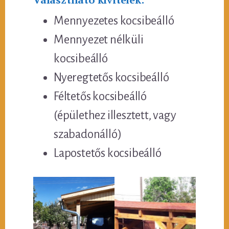
Mennyezetes kocsibeálló
Mennyezet nélküli
kocsibeálló
Nyeregtetős kocsibeálló
Féltetős kocsibeálló
(épülethez illesztett, vagy
szabadonálló)
Lapostetős kocsibeálló