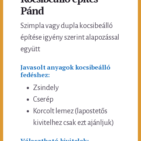
Pánd
Szimpla vagy dupla kocsibeálló
építése igyény szerint alapozással
együtt
Javasolt anyagok kocsibeálló
fedéshez:
Zsindely
Cserép
Korcolt lemez (lapostetős
kivitelhez csak ezt ajánljuk)
Választható kivitelek: