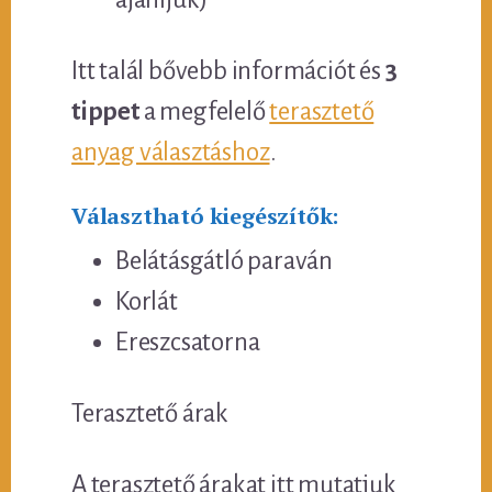
Itt talál bővebb információt és
3
tippet
a megfelelő
terasztető
anyag választáshoz
.
Választható kiegészítők:
Belátásgátló paraván
Korlát
Ereszcsatorna
Terasztető árak
A terasztető árakat itt mutatjuk