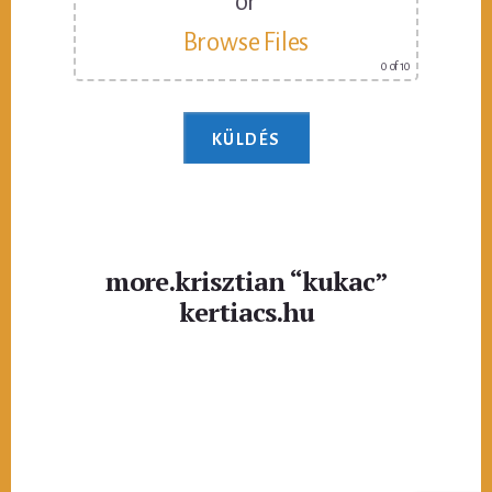
or
Browse Files
0
of 10
more.krisztian “kukac”
kertiacs.hu