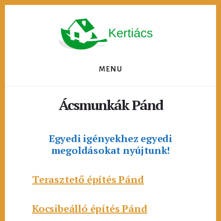
Skip
to
content
MENU
Ácsmunkák Pánd
Egyedi igényekhez egyedi
megoldásokat nyújtunk!
Terasztető építés Pánd
Kocsibeálló építés Pánd