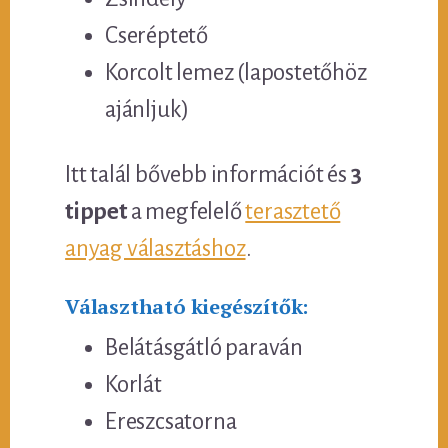
Cseréptető
Korcolt lemez (lapostetőhöz
ajánljuk)
Itt talál bővebb információt és
3
tippet
a megfelelő
terasztető
anyag választáshoz
.
Választható kiegészítők:
Belátásgátló paraván
Korlát
Ereszcsatorna