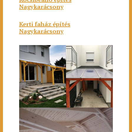
Nagykarácsony
Kerti faház építés
Nagykarácsony