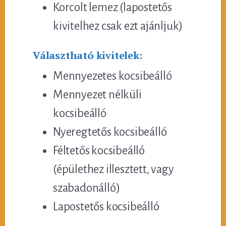
Korcolt lemez (lapostetős
kivitelhez csak ezt ajánljuk)
Választható kivitelek:
Mennyezetes kocsibeálló
Mennyezet nélküli
kocsibeálló
Nyeregtetős kocsibeálló
Féltetős kocsibeálló
(épülethez illesztett, vagy
szabadonálló)
Lapostetős kocsibeálló