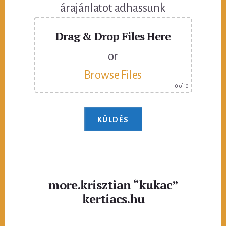
árajánlatot adhassunk
Drag & Drop Files Here
or
Browse Files
0
of 10
more.krisztian “kukac”
kertiacs.hu