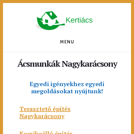
Skip
to
content
MENU
Ácsmunkák Nagykarácsony
Egyedi igényekhez egyedi
megoldásokat nyújtunk!
Terasztető építés
Nagykarácsony
Kocsibeálló építés