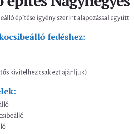
ó építés Nagyhegyes
álló építése igyény szerint alapozással együtt
kocsibeálló fedéshez:
tős kivitelhez csak ezt ajánljuk)
lek:
lló
csibeálló
ló