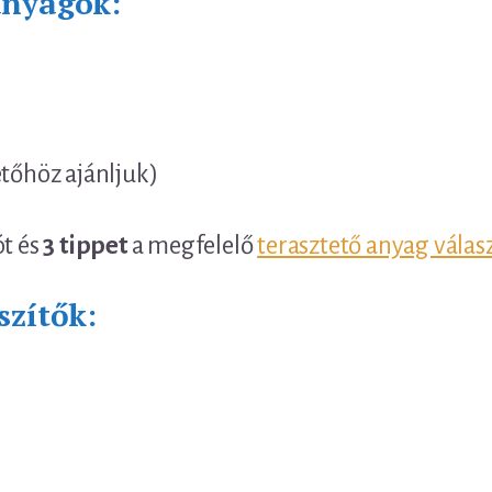
anyagok:
etőhöz ajánljuk)
ót és
3 tippet
a megfelelő
terasztető anyag válas
szítők: