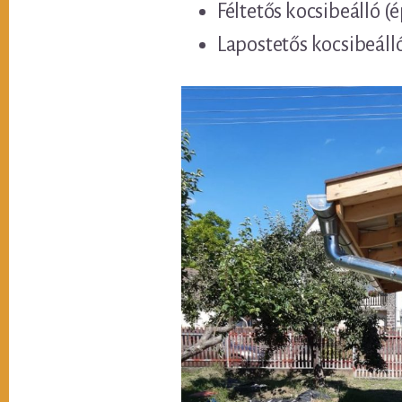
Féltetős kocsibeálló (
Lapostetős kocsibeáll