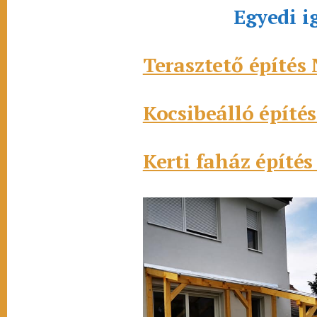
Egyedi i
Terasztető építés
Kocsibeálló építé
Kerti faház építé