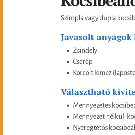
Kocsibeáll
Szimpla vagy dupla kocsibe
Javasolt anyagok 
Zsindely
Cserép
Korcolt lemez (laposte
Választható kivite
Mennyezetes kocsibeá
Mennyezet nélküli ko
Nyeregtetős kocsibeál