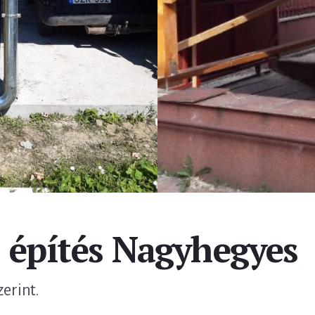
z építés Nagyhegyes
zerint.