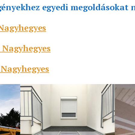
gényekhez egyedi megoldásokat 
 Nagyhegyes
s Nagyhegyes
s Nagyhegyes