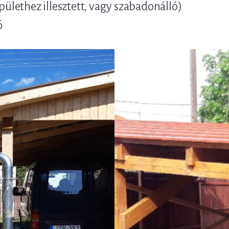
épülethez illesztett, vagy szabadonálló)
ó