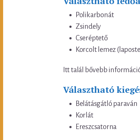
Választható fedő
Polikarbonát
Zsindely
Cseréptető
Korcolt lemez (lapost
Itt talál bővebb informáci
Választható kiegé
Belátásgátló paraván
Korlát
Ereszcsatorna