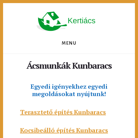
Skip
to
content
MENU
Ácsmunkák Kunbaracs
Egyedi igényekhez egyedi
megoldásokat nyújtunk!
Terasztető építés Kunbaracs
Kocsibeálló építés Kunbaracs