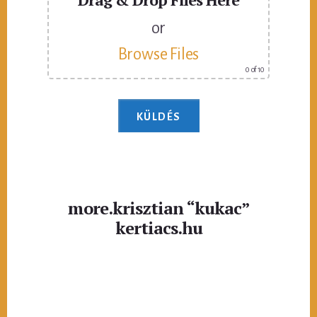
or
Browse Files
0
of 10
more.krisztian “kukac”
kertiacs.hu