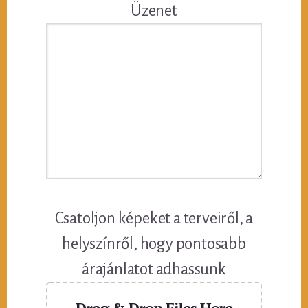
Üzenet
Csatoljon képeket a terveiről, a
helyszínről, hogy pontosabb
árajánlatot adhassunk
Drag & Drop Files Here