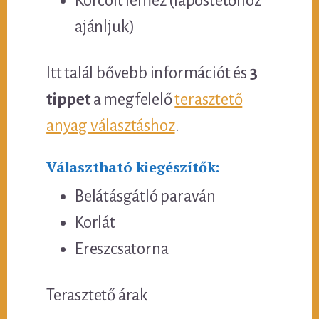
Korcolt lemez (lapostetőhöz
ajánljuk)
Itt talál bővebb információt és
3
tippet
a megfelelő
terasztető
anyag választáshoz
.
Választható kiegészítők:
Belátásgátló paraván
Korlát
Ereszcsatorna
Terasztető árak