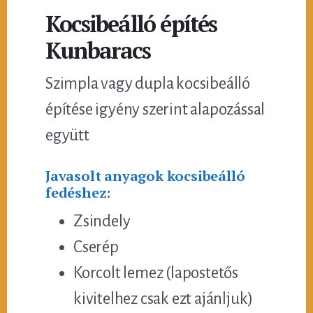
Kocsibeálló építés
Kunbaracs
Szimpla vagy dupla kocsibeálló
építése igyény szerint alapozással
együtt
Javasolt anyagok kocsibeálló
fedéshez:
Zsindely
Cserép
Korcolt lemez (lapostetős
kivitelhez csak ezt ajánljuk)