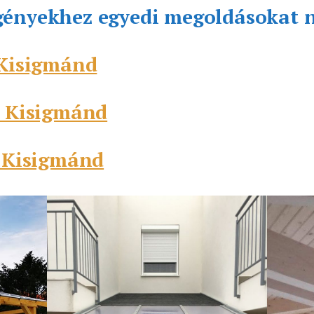
gényekhez egyedi megoldásokat 
 Kisigmánd
s Kisigmánd
s Kisigmánd