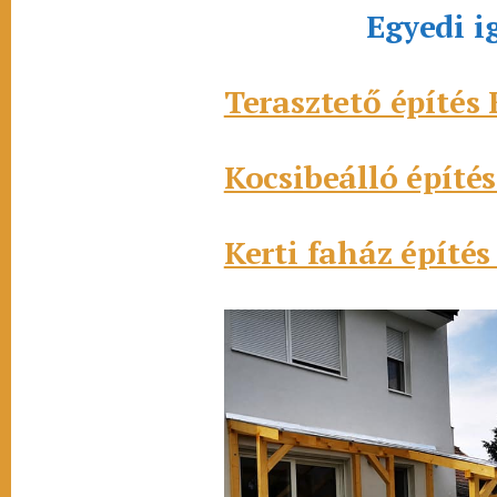
Egyedi i
Terasztető építés
Kocsibeálló építé
Kerti faház építé