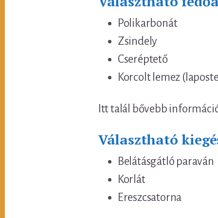
Választható fedő
Polikarbonát
Zsindely
Cseréptető
Korcolt lemez (lapost
Itt talál bővebb informáci
Választható kiegé
Belátásgátló paraván
Korlát
Ereszcsatorna