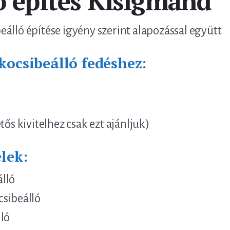
ó építés Kisigmánd
álló építése igyény szerint alapozással együtt
kocsibeálló fedéshez:
tős kivitelhez csak ezt ajánljuk)
lek:
lló
csibeálló
ló