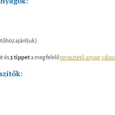
anyagok:
etőhöz ajánljuk)
ót és
3 tippet
a megfelelő
terasztető anyag válas
szítők: