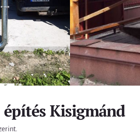
z építés Kisigmánd
zerint.