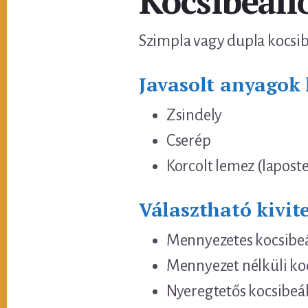
Kocsibeáll
Szimpla vagy dupla kocsibe
Javasolt anyagok 
Zsindely
Cserép
Korcolt lemez (laposte
Választható kivite
Mennyezetes kocsibeá
Mennyezet nélküli ko
Nyeregtetős kocsibeál