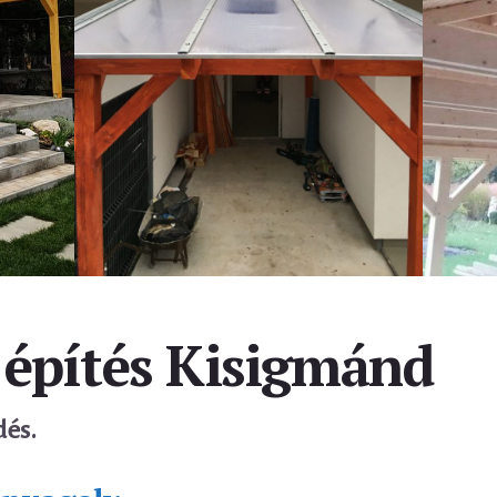
 építés Kisigmánd
dés.