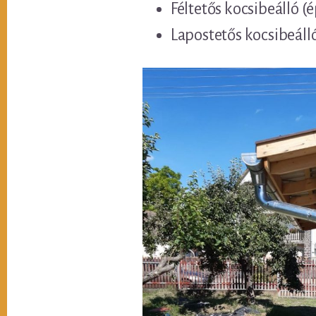
Féltetős kocsibeálló (
Lapostetős kocsibeáll