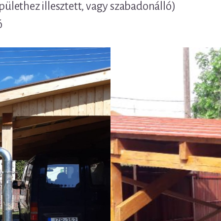
épülethez illesztett, vagy szabadonálló)
ó