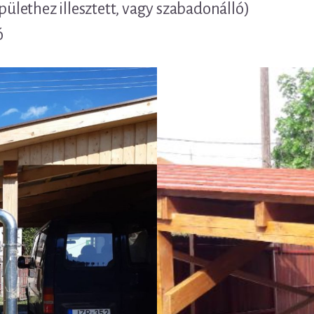
épülethez illesztett, vagy szabadonálló)
ó