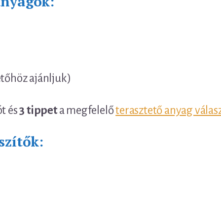
anyagok:
etőhöz ajánljuk)
ót és
3 tippet
a megfelelő
terasztető anyag válas
szítők: