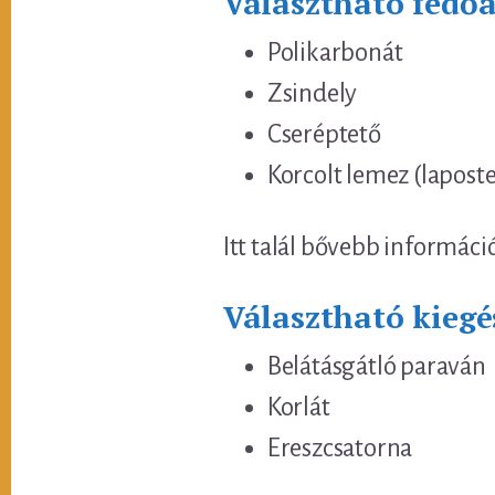
Választható fedő
Polikarbonát
Zsindely
Cseréptető
Korcolt lemez (lapost
Itt talál bővebb informáci
Választható kiegé
Belátásgátló paraván
Korlát
Ereszcsatorna