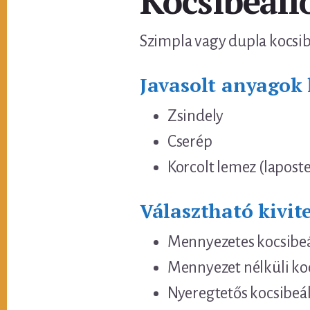
Kocsibeáll
Szimpla vagy dupla kocsibe
Javasolt anyagok 
Zsindely
Cserép
Korcolt lemez (laposte
Választható kivite
Mennyezetes kocsibeá
Mennyezet nélküli ko
Nyeregtetős kocsibeál