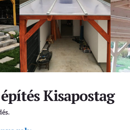
 építés Kisapostag
dés.