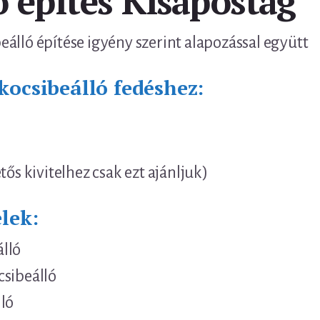
ó építés Kisapostag
álló építése igyény szerint alapozással együtt
kocsibeálló fedéshez:
tős kivitelhez csak ezt ajánljuk)
lek:
lló
csibeálló
ló