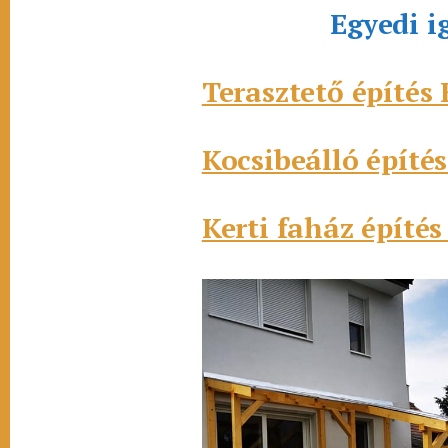
Egyedi i
Terasztető építés
Kocsibeálló építé
Kerti faház építé