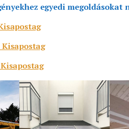
gényekhez egyedi megoldásokat 
 Kisapostag
s Kisapostag
s Kisapostag