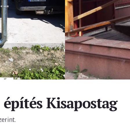
z építés Kisapostag
zerint.