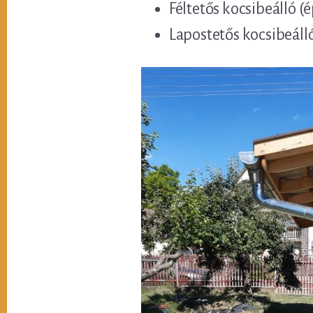
Féltetős kocsibeálló (
Lapostetős kocsibeáll