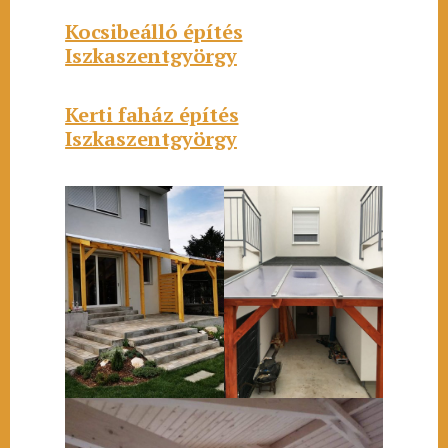
Kocsibeálló építés
Iszkaszentgyörgy
Kerti faház építés
Iszkaszentgyörgy