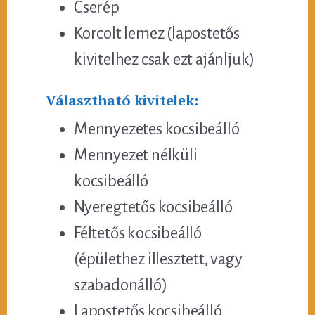
Cserép
Korcolt lemez (lapostetős
kivitelhez csak ezt ajánljuk)
Választható kivitelek:
Mennyezetes kocsibeálló
Mennyezet nélküli
kocsibeálló
Nyeregtetős kocsibeálló
Féltetős kocsibeálló
(épülethez illesztett, vagy
szabadonálló)
Lapostetős kocsibeálló