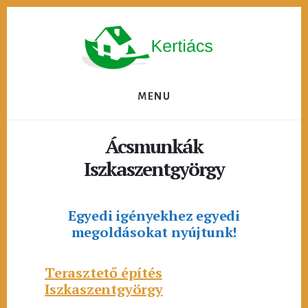
Skip
to
content
MENU
Ácsmunkák
Iszkaszentgyörgy
Egyedi igényekhez egyedi
megoldásokat nyújtunk!
Terasztető építés
Iszkaszentgyörgy