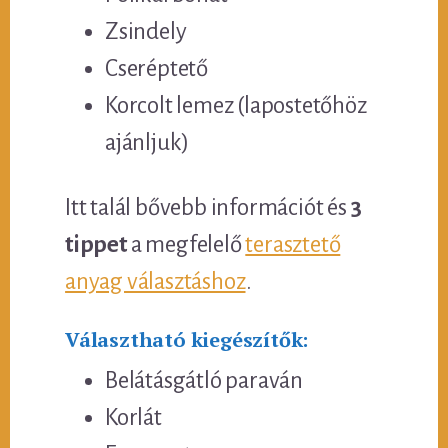
Zsindely
Cseréptető
Korcolt lemez (lapostetőhöz
ajánljuk)
Itt talál bővebb információt és
3
tippet
a megfelelő
terasztető
anyag választáshoz
.
Választható kiegészítők:
Belátásgátló paraván
Korlát