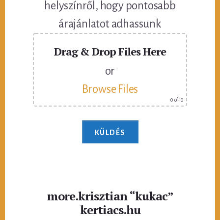
helyszínről, hogy pontosabb
árajánlatot adhassunk
Drag & Drop Files Here
or
Browse Files
0
of 10
more.krisztian “kukac”
kertiacs.hu