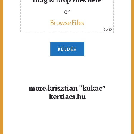
or
Browse Files
0
of 10
more.krisztian “kukac”
kertiacs.hu