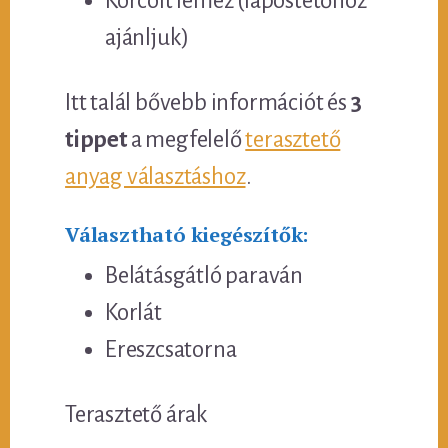
Korcolt lemez (lapostetőhöz
ajánljuk)
Itt talál bővebb információt és
3
tippet
a megfelelő
terasztető
anyag választáshoz
.
Választható kiegészítők:
Belátásgátló paraván
Korlát
Ereszcsatorna
Terasztető árak