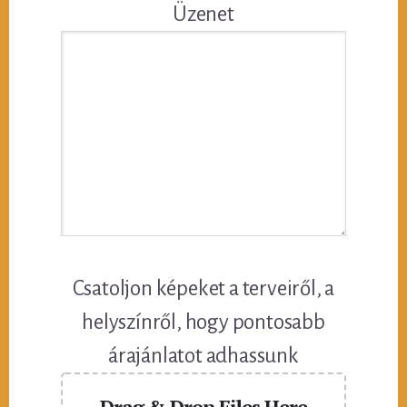
Üzenet
Csatoljon képeket a terveiről, a
helyszínről, hogy pontosabb
árajánlatot adhassunk
Drag & Drop Files Here