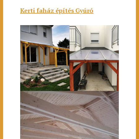
Kerti faház építés Gyúró