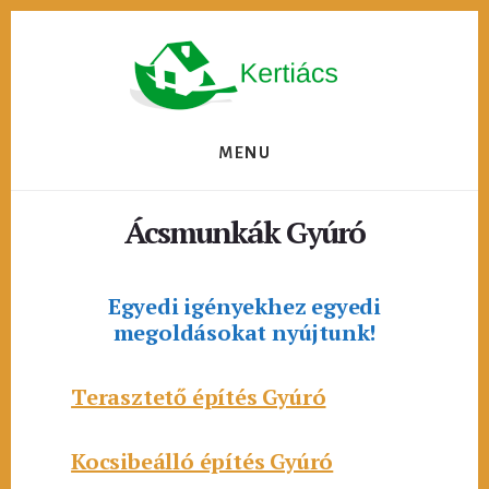
Skip
to
content
MENU
Ácsmunkák Gyúró
Egyedi igényekhez egyedi
megoldásokat nyújtunk!
Terasztető építés Gyúró
Kocsibeálló építés Gyúró