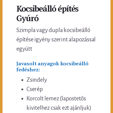
Kocsibeálló építés
Gyúró
Szimpla vagy dupla kocsibeálló
építése igyény szerint alapozással
együtt
Javasolt anyagok kocsibeálló
fedéshez:
Zsindely
Cserép
Korcolt lemez (lapostetős
kivitelhez csak ezt ajánljuk)