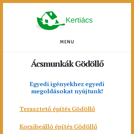
Skip
to
content
MENU
Ácsmunkák Gödöllő
Egyedi igényekhez egyedi
megoldásokat nyújtunk!
Terasztető építés Gödöllő
Kocsibeálló építés Gödöllő