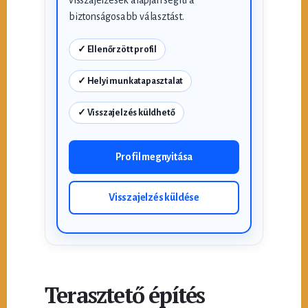
visszajelzések alapján segíti a
biztonságosabb választást.
✓ Ellenőrzött profil
✓ Helyi munkatapasztalat
✓ Visszajelzés küldhető
Profil megnyitása
Visszajelzés küldése
Terasztető építés