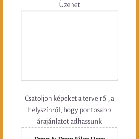
Üzenet
Csatoljon képeket a terveiről, a
helyszínről, hogy pontosabb
árajánlatot adhassunk
Drag & Drop Files Here