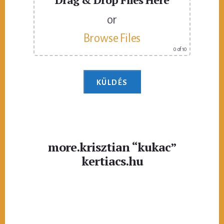
or
Browse Files
0
of 10
more.krisztian “kukac”
kertiacs.hu