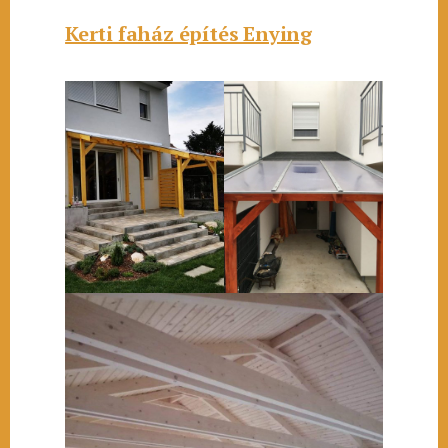
Kerti faház építés Enying