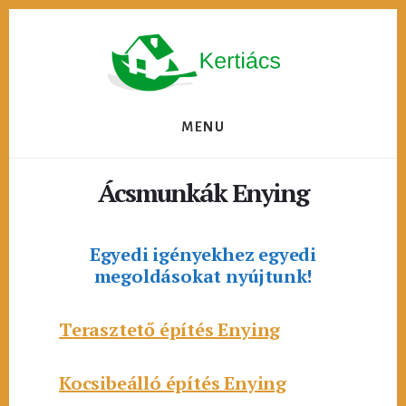
Skip
to
content
MENU
Ácsmunkák Enying
Egyedi igényekhez egyedi
megoldásokat nyújtunk!
Terasztető építés Enying
Kocsibeálló építés Enying