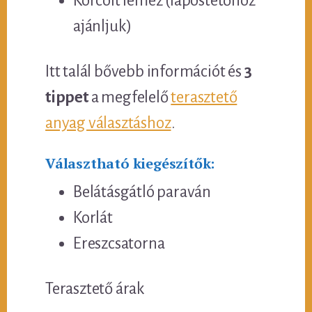
Korcolt lemez (lapostetőhöz
ajánljuk)
Itt talál bővebb információt és
3
tippet
a megfelelő
terasztető
anyag választáshoz
.
Választható kiegészítők:
Belátásgátló paraván
Korlát
Ereszcsatorna
Terasztető árak