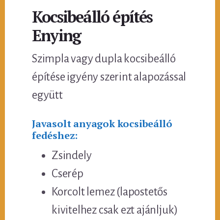
Kocsibeálló építés
Enying
Szimpla vagy dupla kocsibeálló
építése igyény szerint alapozással
együtt
Javasolt anyagok kocsibeálló
fedéshez:
Zsindely
Cserép
Korcolt lemez (lapostetős
kivitelhez csak ezt ajánljuk)