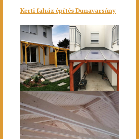
Kerti faház építés Dunavarsány