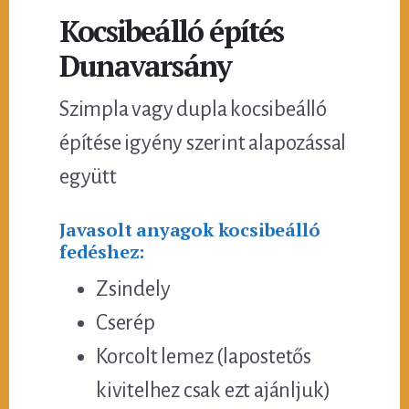
Kocsibeálló építés
Dunavarsány
Szimpla vagy dupla kocsibeálló
építése igyény szerint alapozással
együtt
Javasolt anyagok kocsibeálló
fedéshez:
Zsindely
Cserép
Korcolt lemez (lapostetős
kivitelhez csak ezt ajánljuk)