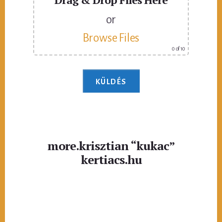
or
Browse Files
0
of 10
more.krisztian “kukac”
kertiacs.hu