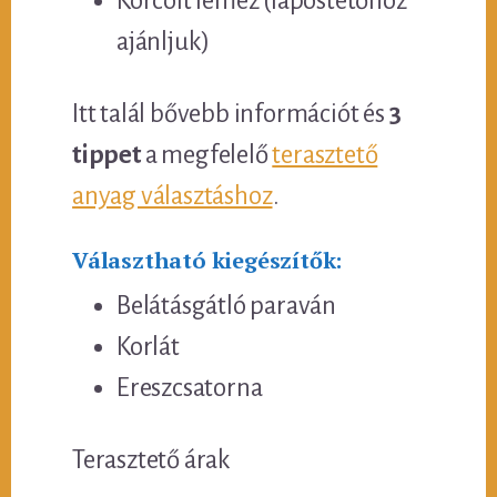
Korcolt lemez (lapostetőhöz
ajánljuk)
Itt talál bővebb információt és
3
tippet
a megfelelő
terasztető
anyag választáshoz
.
Választható kiegészítők:
Belátásgátló paraván
Korlát
Ereszcsatorna
Terasztető árak