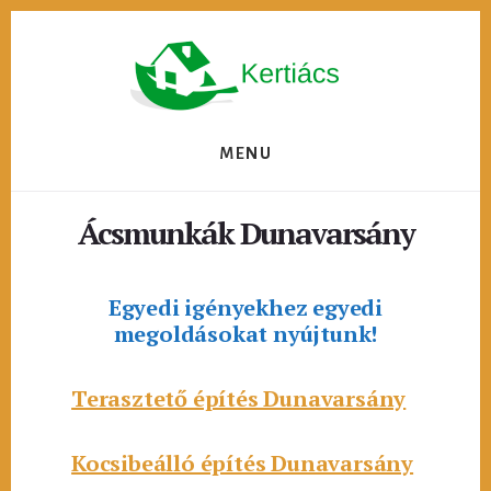
Skip
to
content
MENU
Ácsmunkák Dunavarsány
Egyedi igényekhez egyedi
megoldásokat nyújtunk!
Terasztető építés Dunavarsány
Kocsibeálló építés Dunavarsány