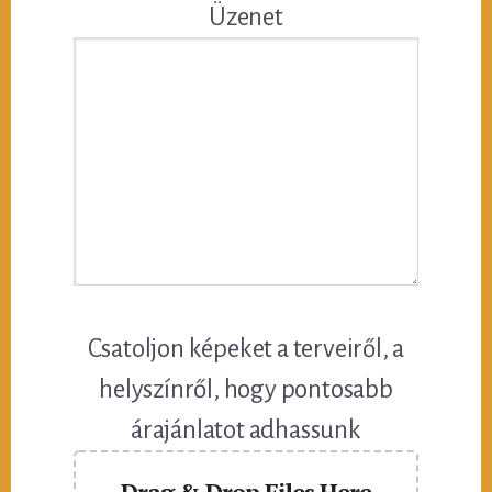
Üzenet
Csatoljon képeket a terveiről, a
helyszínről, hogy pontosabb
árajánlatot adhassunk
Drag & Drop Files Here