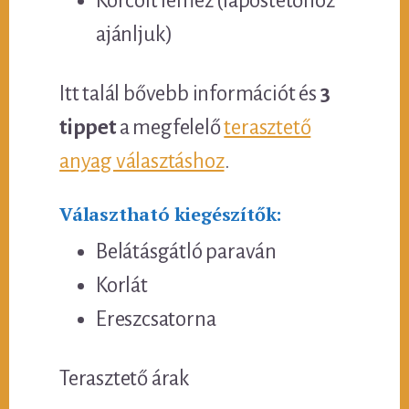
Korcolt lemez (lapostetőhöz
ajánljuk)
Itt talál bővebb információt és
3
tippet
a megfelelő
terasztető
anyag választáshoz
.
Választható kiegészítők:
Belátásgátló paraván
Korlát
Ereszcsatorna
Terasztető árak