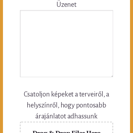
Üzenet
Csatoljon képeket a terveiről, a
helyszínről, hogy pontosabb
árajánlatot adhassunk
Drag & Drop Files Here