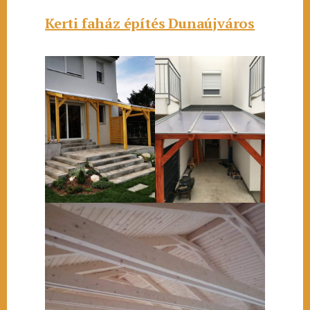
Kerti faház építés Dunaújváros