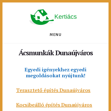
Skip
to
content
MENU
Ácsmunkák Dunaújváros
Egyedi igényekhez egyedi
megoldásokat nyújtunk!
Terasztető építés Dunaújváros
Kocsibeálló építés Dunaújváros