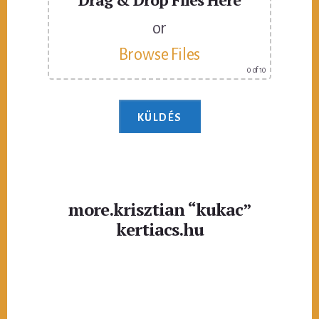
or
Browse Files
0
of 10
more.krisztian “kukac”
kertiacs.hu