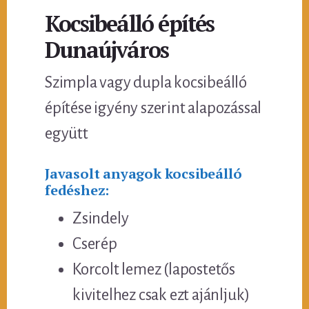
Kocsibeálló építés
Dunaújváros
Szimpla vagy dupla kocsibeálló
építése igyény szerint alapozással
együtt
Javasolt anyagok kocsibeálló
fedéshez:
Zsindely
Cserép
Korcolt lemez (lapostetős
kivitelhez csak ezt ajánljuk)