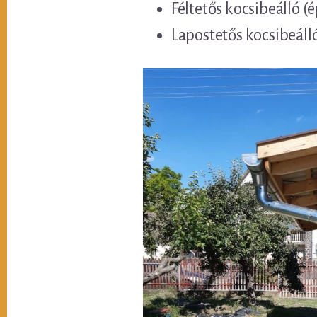
Féltetős kocsibeálló (
Lapostetős kocsibeáll