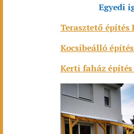
Egyedi i
Terasztető építé
Kocsibeálló épít
Kerti faház épít