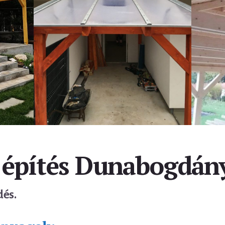
 építés Dunabogdán
dés.