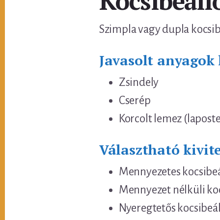
Kocsibeáll
Szimpla vagy dupla kocsibe
Javasolt anyagok 
Zsindely
Cserép
Korcolt lemez (laposte
Választható kivite
Mennyezetes kocsibeá
Mennyezet nélküli ko
Nyeregtetős kocsibeál