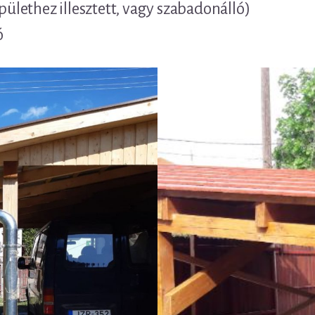
épülethez illesztett, vagy szabadonálló)
ó