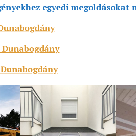
gényekhez egyedi megoldásokat 
s Dunabogdány
és Dunabogdány
és Dunabogdány