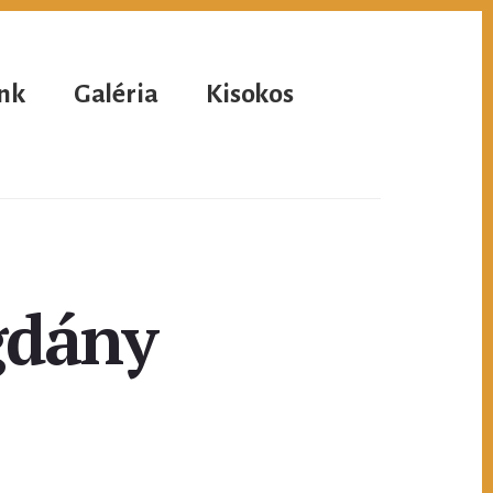
nk
Galéria
Kisokos
gdány