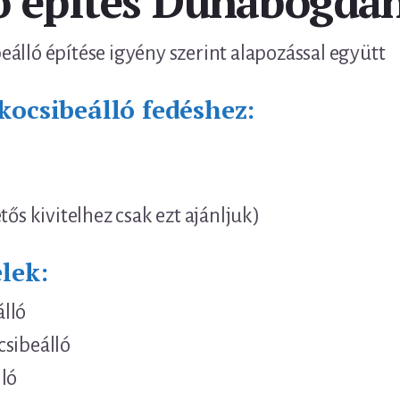
ó építés Dunabogdá
álló építése igyény szerint alapozással együtt
kocsibeálló fedéshez:
tős kivitelhez csak ezt ajánljuk)
lek:
lló
csibeálló
ló