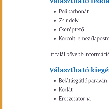
Választható fedő
Polikarbonát
Zsindely
Cseréptető
Korcolt lemez (lapost
Itt talál bővebb informáci
Választható kiegé
Belátásgátló paraván
Korlát
Ereszcsatorna