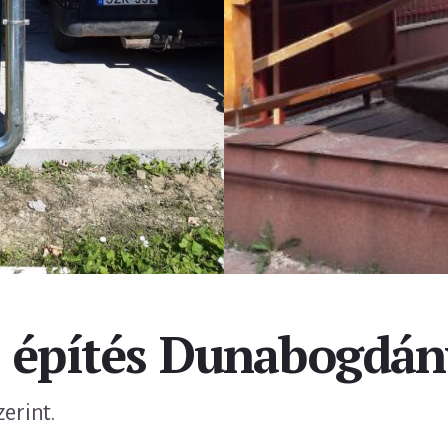
z építés Dunabogdán
zerint.