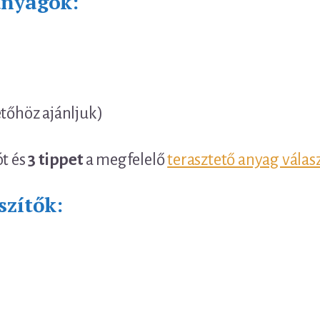
anyagok:
etőhöz ajánljuk)
ót és
3 tippet
a megfelelő
terasztető anyag válas
szítők: