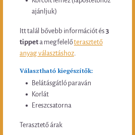
Korcolt lemez (lapostetőhöz
ajánljuk)
Itt talál bővebb információt és
3
tippet
a megfelelő
terasztető
anyag választáshoz
.
Választható kiegészítők:
Belátásgátló paraván
Korlát
Ereszcsatorna
Terasztető árak