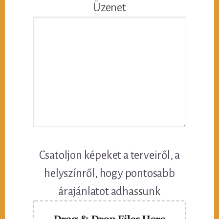
Üzenet
Csatoljon képeket a terveiről, a
helyszínről, hogy pontosabb
árajánlatot adhassunk
Drag & Drop Files Here