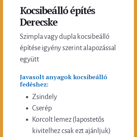
Kocsibeálló építés
Derecske
Szimpla vagy dupla kocsibeálló
építése igyény szerint alapozással
együtt
Javasolt anyagok kocsibeálló
fedéshez:
Zsindely
Cserép
Korcolt lemez (lapostetős
kivitelhez csak ezt ajánljuk)