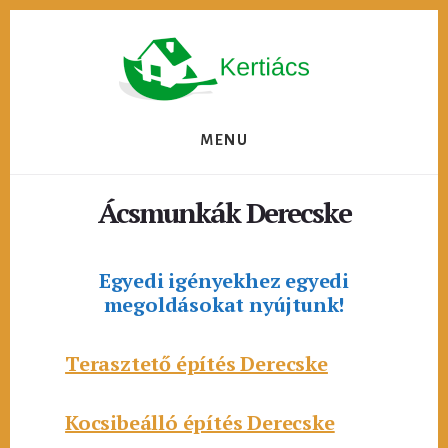
Skip
to
content
MENU
Ácsmunkák Derecske
Egyedi igényekhez egyedi
megoldásokat nyújtunk!
Terasztető építés Derecske
Kocsibeálló építés Derecske