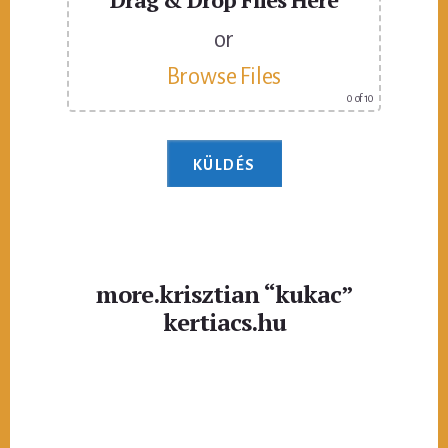
or
Browse Files
0
of 10
more.krisztian “kukac”
kertiacs.hu