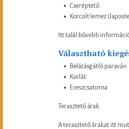
Cseréptető
Korcolt lemez (lapost
Itt talál bővebb informáci
Választható kiegé
Belátásgátló paraván
Korlát
Ereszcsatorna
Terasztető árak
A terasztető árakat itt mu