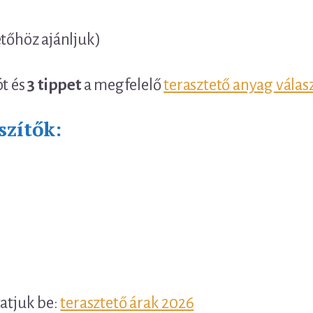
etőhöz ajánljuk)
ót és
3 tippet
a megfelelő
terasztető anyag válas
szítők:
tatjuk be:
terasztető árak 2026