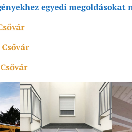
gényekhez egyedi megoldásokat 
 Csővár
s Csővár
 Csővár