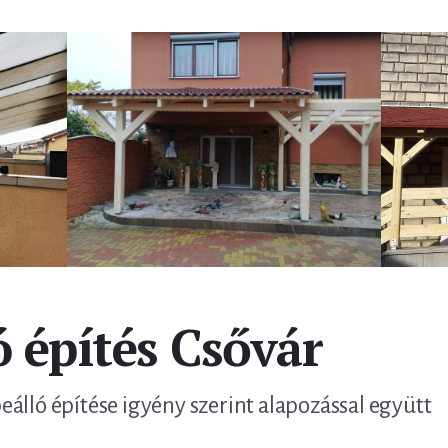
ó építés Csővár
álló építése igyény szerint alapozással együtt