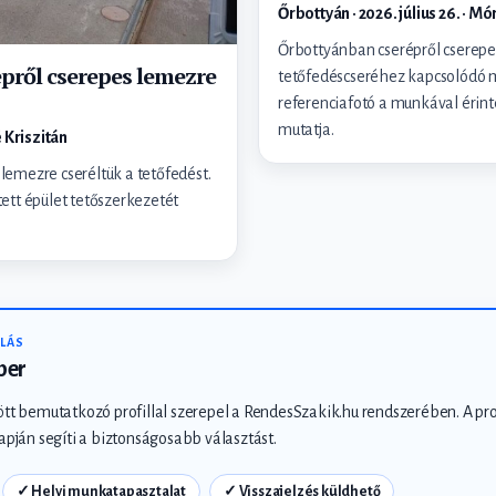
Őrbottyán · 2026. július 26. · Mó
Őrbottyánban cserépről cserepe
épről cserepes lemezre
tetőfedéscseréhez kapcsolódó 
referenciafotó a munkával érint
mutatja.
é Kriszitán
lemezre cseréltük a tetőfedést.
ett épület tetőszerkezetét
LÁS
ber
ött bemutatkozó profillal szerepel a RendesSzakik.hu rendszerében. A pr
apján segíti a biztonságosabb választást.
✓ Helyi munkatapasztalat
✓ Visszajelzés küldhető