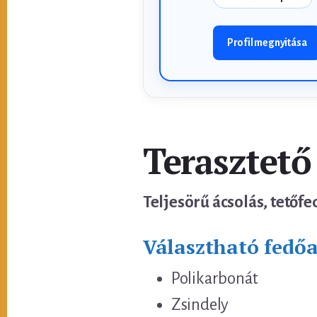
Profil megnyitása
Terasztető
Teljesörű ácsolás, tetőfe
Választható fedő
Polikarbonát
Zsindely