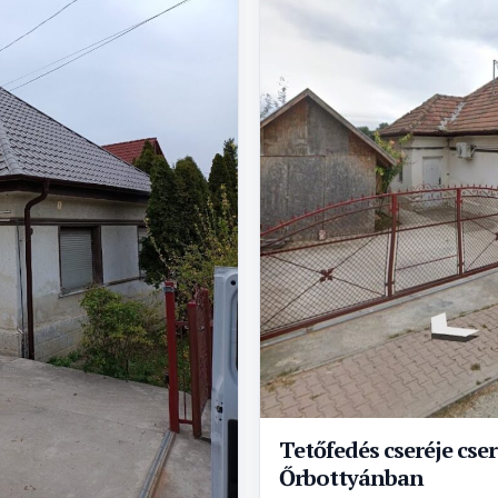
Tetőfedés cseréje cse
Őrbottyánban