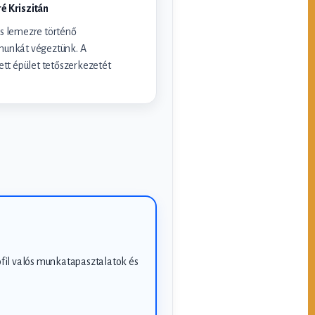
ré Kriszitán
s lemezre történő
munkát végeztünk. A
ett épület tetőszerkezetét
ofil valós munkatapasztalatok és