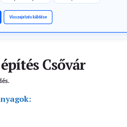
Visszajelzés küldése
 építés Csővár
dés.
anyagok: