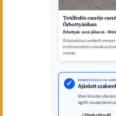
Tetőfedés cseréje cser
Őrbottyánban
Őrbottyán · 2026. július 26. · Mór
Őrbottyánban cserépről cserepes 
A referenciafotó a munkával érint
mutatja.
RENDESSZAKIK.HU AJÁN
✓
Ajánlott szakem
Móré Kriszitán ellenőrz
ügyfél-visszajelzések al
✓ Ellenőrzött profil