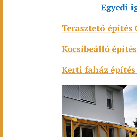
Egyedi i
Terasztető építés
Kocsibeálló építé
Kerti faház építés