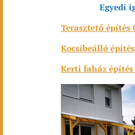
Egyedi i
Terasztető építés
Kocsibeálló építé
Kerti faház építé