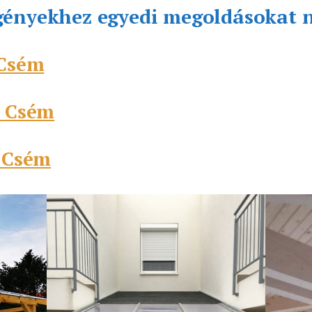
gényekhez egyedi megoldásokat 
 Csém
s Csém
s Csém