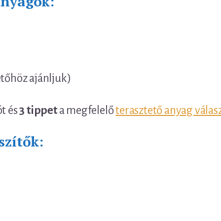
anyagok:
etőhöz ajánljuk)
ót és
3 tippet
a megfelelő
terasztető anyag válas
szítők: