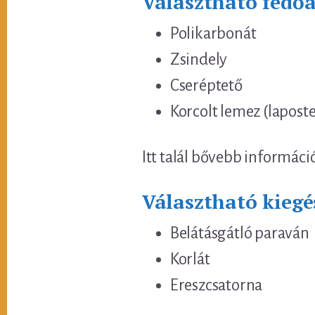
Választható fedő
Polikarbonát
Zsindely
Cseréptető
Korcolt lemez (lapost
Itt talál bővebb informáci
Választható kiegé
Belátásgátló paraván
Korlát
Ereszcsatorna