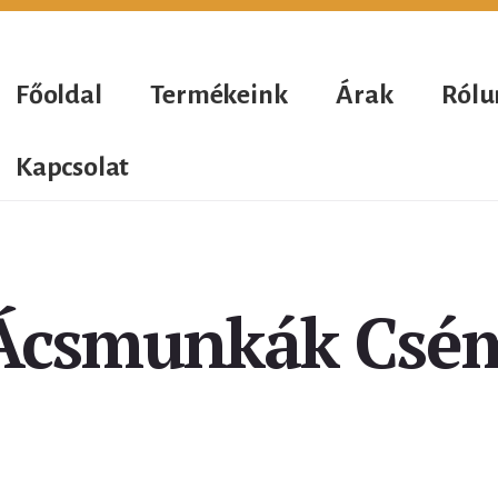
Főoldal
Termékeink
Árak
Rólu
Kapcsolat
Ácsmunkák Csé