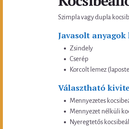
Kocsibeáll
Szimpla vagy dupla kocsibe
Javasolt anyagok 
Zsindely
Cserép
Korcolt lemez (laposte
Választható kivite
Mennyezetes kocsibeá
Mennyezet nélküli ko
Nyeregtetős kocsibeál