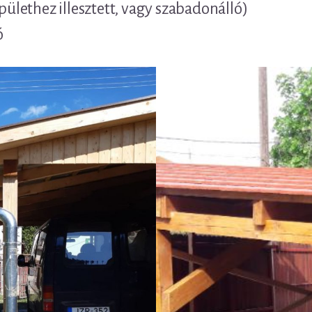
épülethez illesztett, vagy szabadonálló)
ó