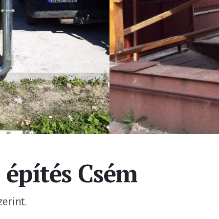
z építés Csém
zerint.