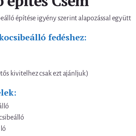
ó építés Csém
álló építése igyény szerint alapozással együtt
kocsibeálló fedéshez:
tős kivitelhez csak ezt ajánljuk)
lek:
lló
csibeálló
ló