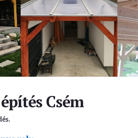
 építés Csém
dés.