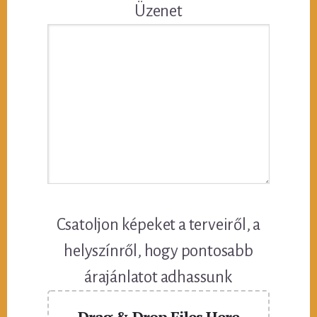
Üzenet
Csatoljon képeket a terveiről, a
helyszínről, hogy pontosabb
árajánlatot adhassunk
Drag & Drop Files Here