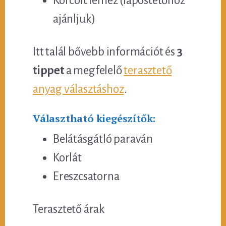
Korcolt lemez (lapostetőhöz
ajánljuk)
Itt talál bővebb információt és
3
tippet
a megfelelő
terasztető
anyag választáshoz
.
Választható kiegészítők:
Belátásgátló paraván
Korlát
Ereszcsatorna
Terasztető árak