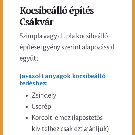
Kocsibeálló építés
Csákvár
Szimpla vagy dupla kocsibeálló
építése igyény szerint alapozással
együtt
Javasolt anyagok kocsibeálló
fedéshez:
Zsindely
Cserép
Korcolt lemez (lapostetős
kivitelhez csak ezt ajánljuk)