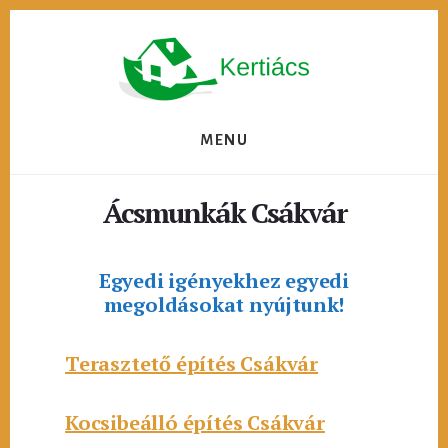
Skip
to
content
MENU
Ácsmunkák Csákvár
Egyedi igényekhez egyedi
megoldásokat nyújtunk!
Terasztető építés Csákvár
Kocsibeálló építés Csákvár