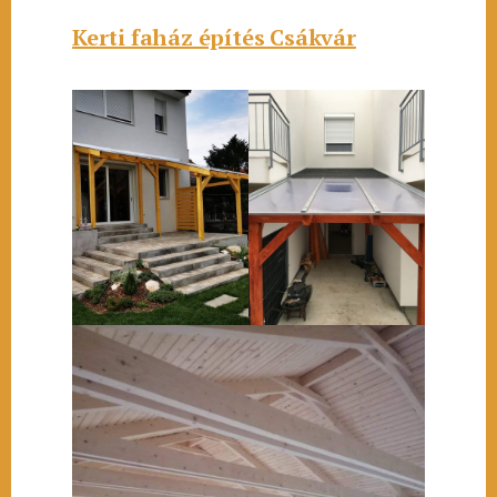
Kerti faház építés Csákvár