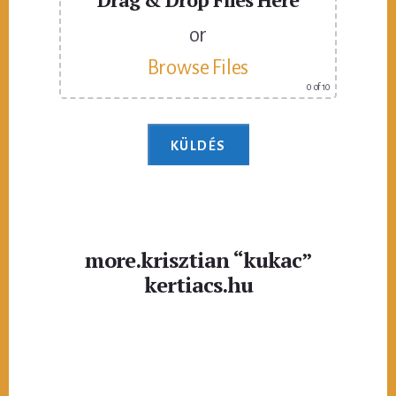
or
Browse Files
0
of 10
more.krisztian “kukac”
kertiacs.hu