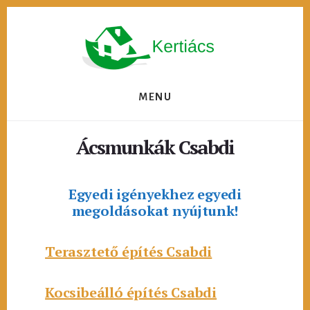
Skip
to
content
MENU
Ácsmunkák Csabdi
Egyedi igényekhez egyedi
megoldásokat nyújtunk!
Terasztető építés Csabdi
Kocsibeálló építés Csabdi