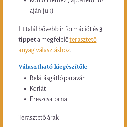
Korcolt lemez (lapostetőhöz
ajánljuk)
Itt talál bővebb információt és
3
tippet
a megfelelő
terasztető
anyag választáshoz
.
Választható kiegészítők:
Belátásgátló paraván
Korlát
Ereszcsatorna
Terasztető árak