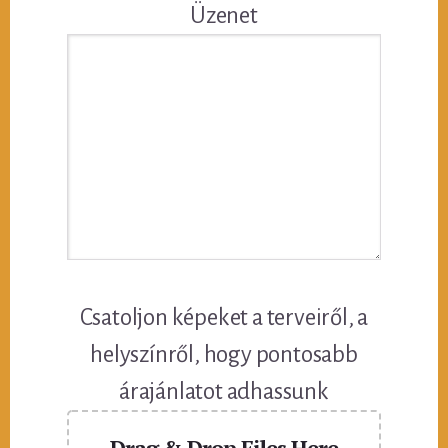
Üzenet
Csatoljon képeket a terveiről, a
helyszínről, hogy pontosabb
árajánlatot adhassunk
Drag & Drop Files Here