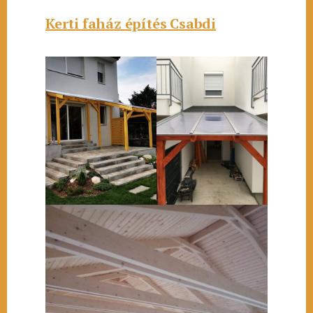
Kerti faház építés Csabdi