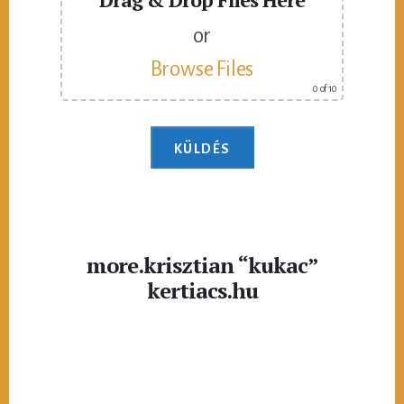
or
Browse Files
0
of 10
more.krisztian “kukac”
kertiacs.hu