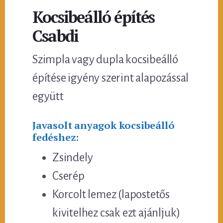
Kocsibeálló építés
Csabdi
Szimpla vagy dupla kocsibeálló
építése igyény szerint alapozással
együtt
Javasolt anyagok kocsibeálló
fedéshez:
Zsindely
Cserép
Korcolt lemez (lapostetős
kivitelhez csak ezt ajánljuk)