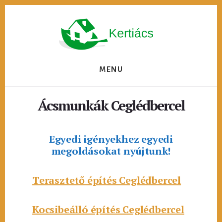
Skip
to
content
MENU
Ácsmunkák Ceglédbercel
Egyedi igényekhez egyedi
megoldásokat nyújtunk!
Terasztető építés Ceglédbercel
Kocsibeálló építés Ceglédbercel