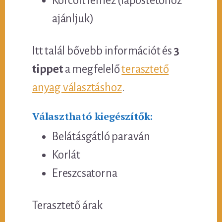
Korcolt lemez (lapostetőhöz
ajánljuk)
Itt talál bővebb információt és
3
tippet
a megfelelő
terasztető
anyag választáshoz
.
Választható kiegészítők:
Belátásgátló paraván
Korlát
Ereszcsatorna
Terasztető árak