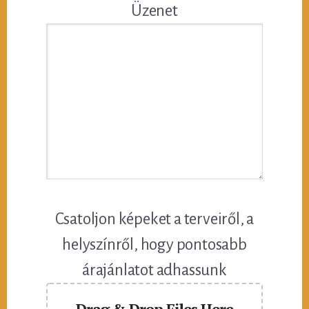
Üzenet
Csatoljon képeket a terveiről, a
helyszínről, hogy pontosabb
árajánlatot adhassunk
Drag & Drop Files Here