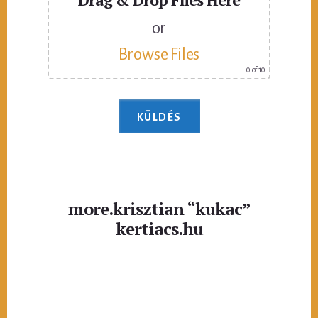
or
Browse Files
0
of 10
more.krisztian “kukac”
kertiacs.hu