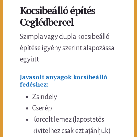
Kocsibeálló építés
Ceglédbercel
Szimpla vagy dupla kocsibeálló
építése igyény szerint alapozással
együtt
Javasolt anyagok kocsibeálló
fedéshez:
Zsindely
Cserép
Korcolt lemez (lapostetős
kivitelhez csak ezt ajánljuk)