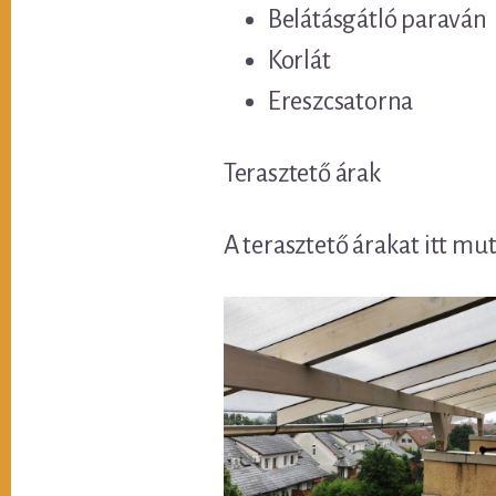
Belátásgátló paraván
Korlát
Ereszcsatorna
Terasztető árak
A terasztető árakat itt mu