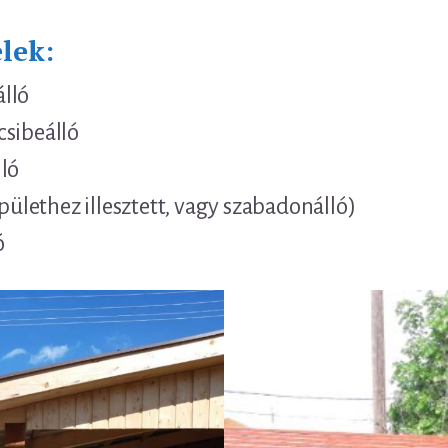
lek:
lló
csibeálló
ló
épülethez illesztett, vagy szabadonálló)
ó