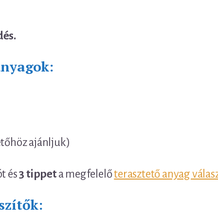
dés.
anyagok:
etőhöz ajánljuk)
ót és
3 tippet
a megfelelő
terasztető anyag válas
szítők: