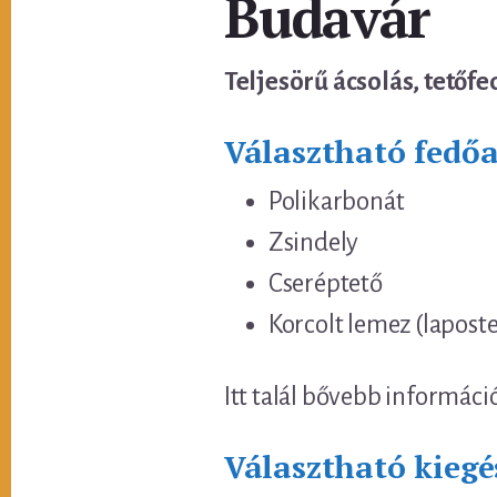
Budavár
Teljesörű ácsolás, tetőfe
Választható fedő
Polikarbonát
Zsindely
Cseréptető
Korcolt lemez (lapost
Itt talál bővebb informáci
Választható kiegé