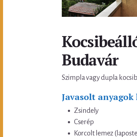
Kocsibeálló
Budavár
Szimpla vagy dupla kocsibe
Javasolt anyagok 
Zsindely
Cserép
Korcolt lemez (laposte