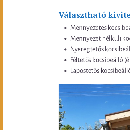
Választható kivite
Mennyezetes kocsibeá
Mennyezet nélküli ko
Nyeregtetős kocsibeál
Féltetős kocsibeálló (
Lapostetős kocsibeáll