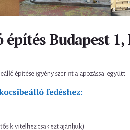
 építés Budapest 1, I
álló építése igyény szerint alapozással együtt
kocsibeálló fedéshez:
tős kivitelhez csak ezt ajánljuk)