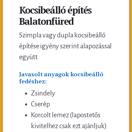
Kocsibeálló építés
Balatonfüred
Szimpla vagy dupla kocsibeálló
építése igyény szerint alapozással
együtt
Javasolt anyagok kocsibeálló
fedéshez:
Zsindely
Cserép
Korcolt lemez (lapostetős
kivitelhez csak ezt ajánljuk)