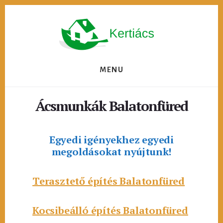
Skip
to
content
MENU
Ácsmunkák Balatonfüred
Egyedi igényekhez egyedi
megoldásokat nyújtunk!
Terasztető építés Balatonfüred
Kocsibeálló építés Balatonfüred