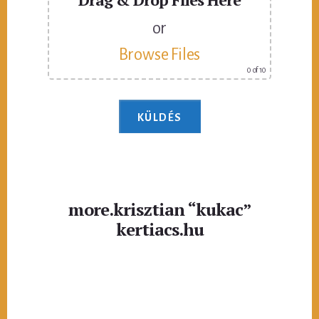
or
Browse Files
0
of 10
more.krisztian “kukac”
kertiacs.hu