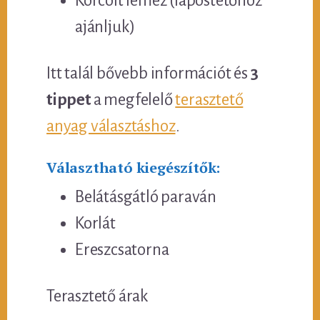
Korcolt lemez (lapostetőhöz
ajánljuk)
Itt talál bővebb információt és
3
tippet
a megfelelő
terasztető
anyag választáshoz
.
Választható kiegészítők:
Belátásgátló paraván
Korlát
Ereszcsatorna
Terasztető árak