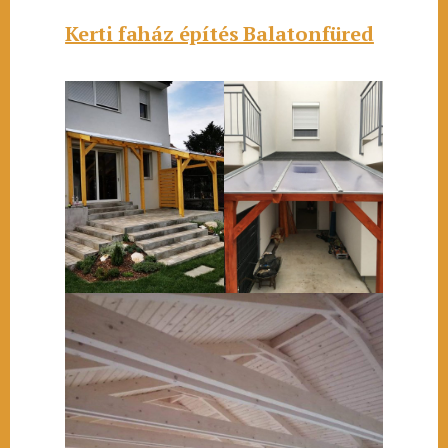
Kerti faház építés Balatonfüred