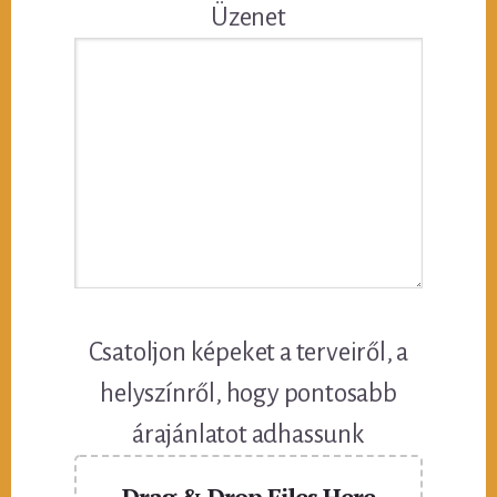
Üzenet
Csatoljon képeket a terveiről, a
helyszínről, hogy pontosabb
árajánlatot adhassunk
Drag & Drop Files Here