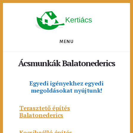
Skip
to
content
MENU
Ácsmunkák Balatonederics
Egyedi igényekhez egyedi
megoldásokat nyújtunk!
Terasztető építés
Balatonederics
Kocsibeálló építés