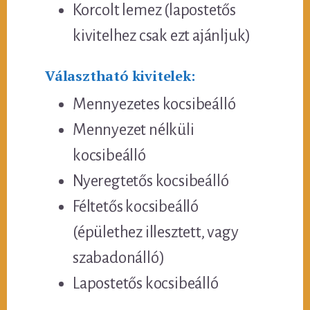
Korcolt lemez (lapostetős
kivitelhez csak ezt ajánljuk)
Választható kivitelek:
Mennyezetes kocsibeálló
Mennyezet nélküli
kocsibeálló
Nyeregtetős kocsibeálló
Féltetős kocsibeálló
(épülethez illesztett, vagy
szabadonálló)
Lapostetős kocsibeálló