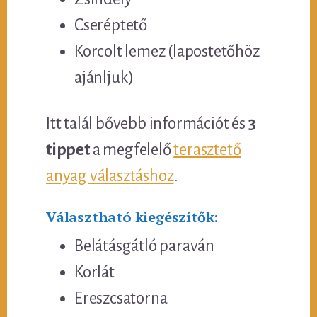
Cseréptető
Korcolt lemez (lapostetőhöz
ajánljuk)
Itt talál bővebb információt és
3
tippet
a megfelelő
terasztető
anyag választáshoz
.
Választható kiegészítők:
Belátásgátló paraván
Korlát
Ereszcsatorna