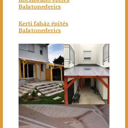
Balatonederics
Kerti faház építés
Balatonederics