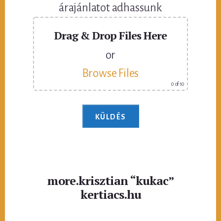
árajánlatot adhassunk
Drag & Drop Files Here
or
Browse Files
0
of 10
more.krisztian “kukac”
kertiacs.hu