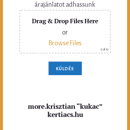
árajánlatot adhassunk
Drag & Drop Files Here
or
Browse Files
0
of 10
more.krisztian “kukac”
kertiacs.hu