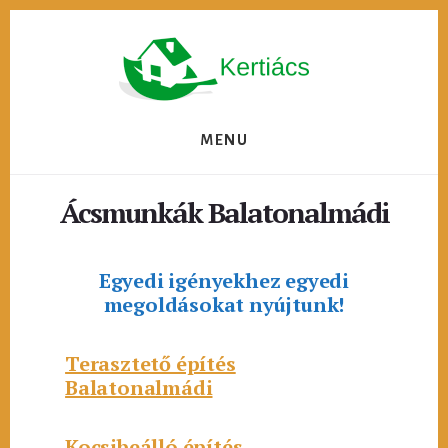
Skip
to
content
MENU
Ácsmunkák Balatonalmádi
Egyedi igényekhez egyedi
megoldásokat nyújtunk!
Terasztető építés
Balatonalmádi
Kocsibeálló építés