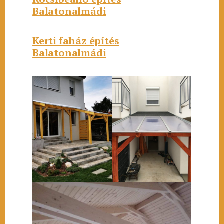
Balatonalmádi
Kerti faház építés
Balatonalmádi