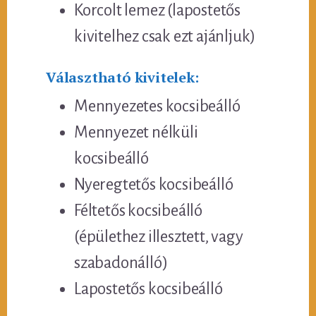
Korcolt lemez (lapostetős
kivitelhez csak ezt ajánljuk)
Választható kivitelek:
Mennyezetes kocsibeálló
Mennyezet nélküli
kocsibeálló
Nyeregtetős kocsibeálló
Féltetős kocsibeálló
(épülethez illesztett, vagy
szabadonálló)
Lapostetős kocsibeálló