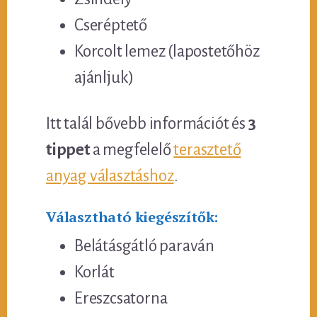
Cseréptető
Korcolt lemez (lapostetőhöz
ajánljuk)
Itt talál bővebb információt és
3
tippet
a megfelelő
terasztető
anyag választáshoz
.
Választható kiegészítők:
Belátásgátló paraván
Korlát
Ereszcsatorna