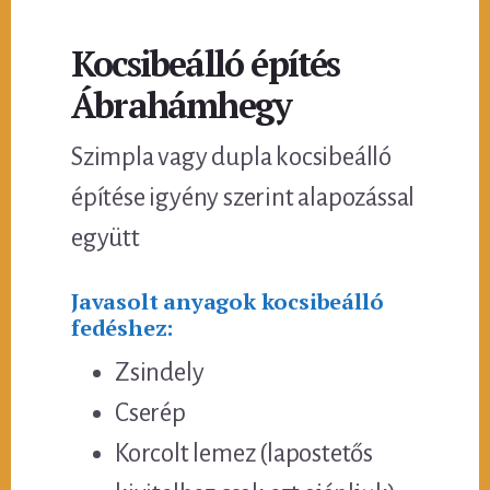
Kocsibeálló építés
Ábrahámhegy
Szimpla vagy dupla kocsibeálló
építése igyény szerint alapozással
együtt
Javasolt anyagok kocsibeálló
fedéshez:
Zsindely
Cserép
Korcolt lemez (lapostetős