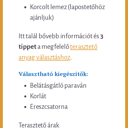
Korcolt lemez (lapostetőhöz
ajánljuk)
Itt talál bővebb információt és
3
tippet
a megfelelő
terasztető
anyag választáshoz
.
Választható kiegészítők:
Belátásgátló paraván
Korlát
Ereszcsatorna
Terasztető árak