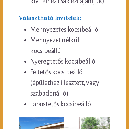
kivitelhez csak ezt ajánljuk)
Választható kivitelek:
Mennyezetes kocsibeálló
Mennyezet nélküli
kocsibeálló
Nyeregtetős kocsibeálló
Féltetős kocsibeálló
(épülethez illesztett, vagy
szabadonálló)
Lapostetős kocsibeálló