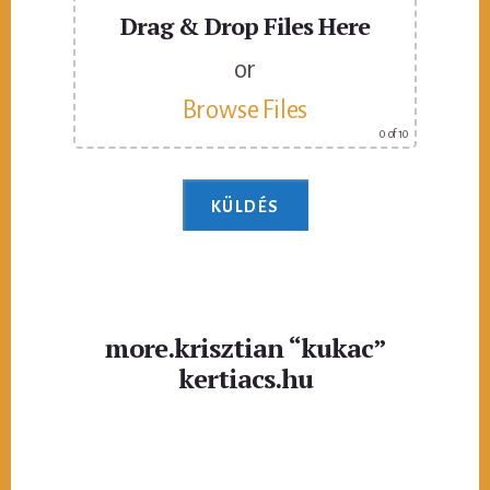
Drag & Drop Files Here
or
Browse Files
0
of 10
more.krisztian “kukac”
kertiacs.hu