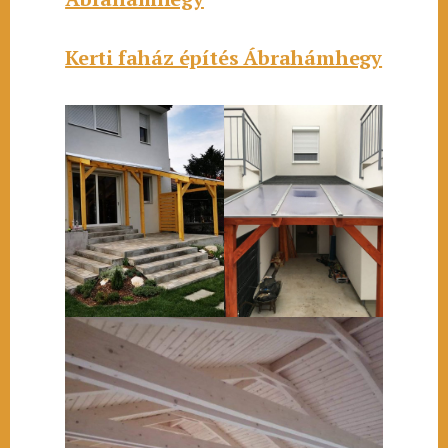
Kerti faház építés Ábrahámhegy