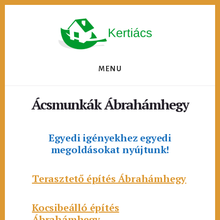
Skip
to
content
MENU
Ácsmunkák Ábrahámhegy
Egyedi igényekhez egyedi
megoldásokat nyújtunk!
Terasztető építés Ábrahámhegy
Kocsibeálló építés
Ábrahámhegy