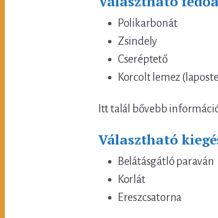
Választható fedő
Polikarbonát
Zsindely
Cseréptető
Korcolt lemez (lapost
Itt talál bővebb informáci
Választható kiegé
Belátásgátló paraván
Korlát
Ereszcsatorna