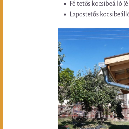
Féltetős kocsibeálló (
Lapostetős kocsibeáll