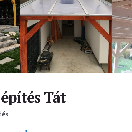
építés Tát
dés.