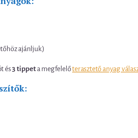
anyagok:
etőhöz ajánljuk)
ót és
3 tippet
a megfelelő
terasztető anyag válas
szítők: