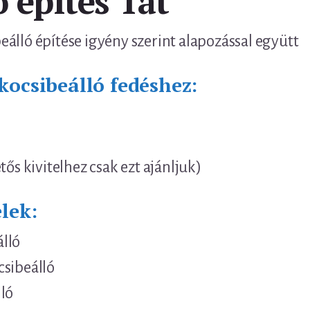
 építés Tát
álló építése igyény szerint alapozással együtt
kocsibeálló fedéshez:
tős kivitelhez csak ezt ajánljuk)
lek:
lló
csibeálló
ló