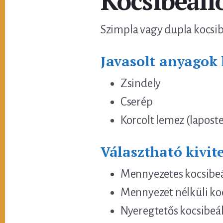
Kocsibeálló
Szimpla vagy dupla kocsibe
Javasolt anyagok 
Zsindely
Cserép
Korcolt lemez (laposte
Választható kivite
Mennyezetes kocsibeá
Mennyezet nélküli ko
Nyeregtetős kocsibeál