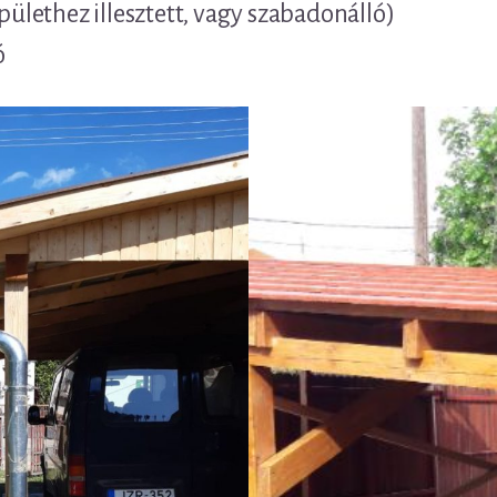
épülethez illesztett, vagy szabadonálló)
ó