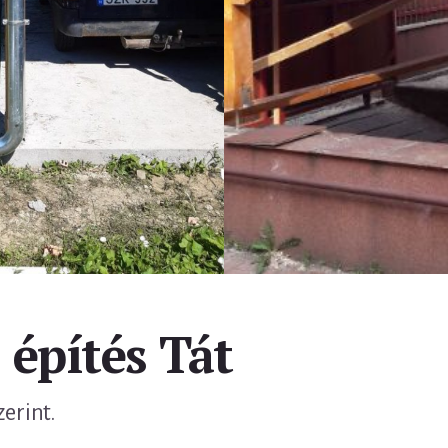
 építés Tát
zerint.