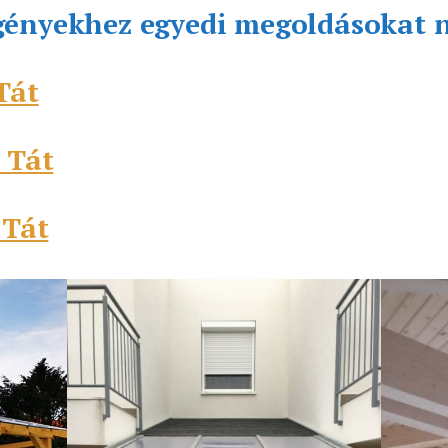
gényekhez egyedi megoldásokat 
Tát
 Tát
 Tát