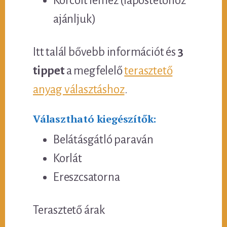
Korcolt lemez (lapostetőhöz
ajánljuk)
Itt talál bővebb információt és
3
tippet
a megfelelő
terasztető
anyag választáshoz
.
Választható kiegészítők:
Belátásgátló paraván
Korlát
Ereszcsatorna
Terasztető árak