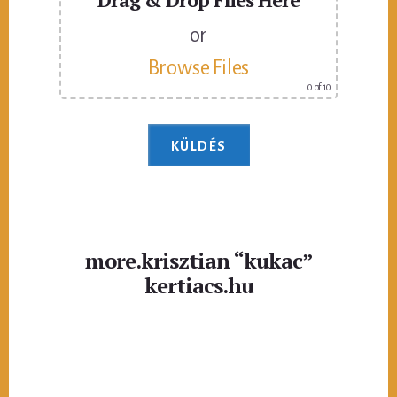
or
Browse Files
0
of 10
more.krisztian “kukac”
kertiacs.hu