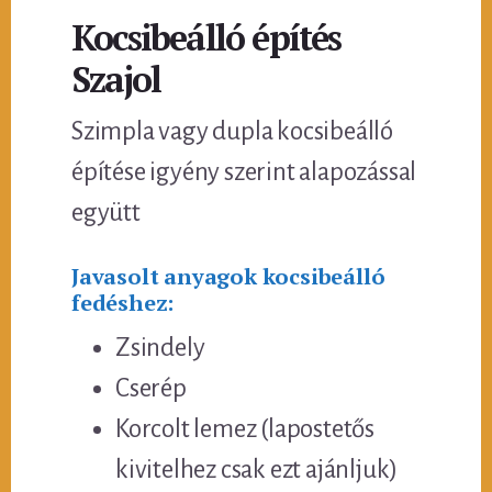
Kocsibeálló építés
Szajol
Szimpla vagy dupla kocsibeálló
építése igyény szerint alapozással
együtt
Javasolt anyagok kocsibeálló
fedéshez:
Zsindely
Cserép
Korcolt lemez (lapostetős
kivitelhez csak ezt ajánljuk)