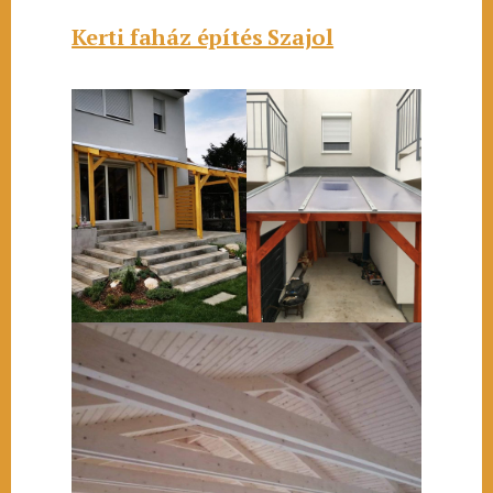
Kerti faház építés Szajol