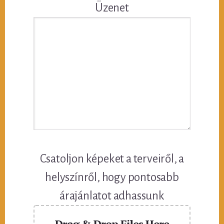
Üzenet
Csatoljon képeket a terveiről, a
helyszínről, hogy pontosabb
árajánlatot adhassunk
Drag & Drop Files Here