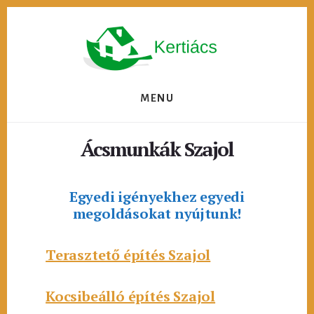
Skip
to
content
MENU
Ácsmunkák Szajol
Egyedi igényekhez egyedi
megoldásokat nyújtunk!
Terasztető építés Szajol
Kocsibeálló építés Szajol